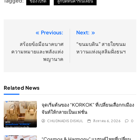
Tagged:
ของโปรด
ลูกปัดหินคาร์เนเลียน
Previous:
Next:
แนะแนว
เรื่อง
สร้อยข้อมือนาคบาศ
“ขนมบดิน” สายใยขนม
ความหมายและพลังแห่ง
หวานแห่งมุสลิมฝั่งธนฯ
พญานาค
Related News
จุดเริ่มต้นของ “KORKOK” ที่เปลี่ยนเสื่อกกเมือง
จันท์ให้กลายเป็นแฟชั่น
CHUDNADIS DISKUL
สิงหาคม 6, 2026
0
“Cosmos & Harmony” แบรนด์ไทยที่เปลี่ยน