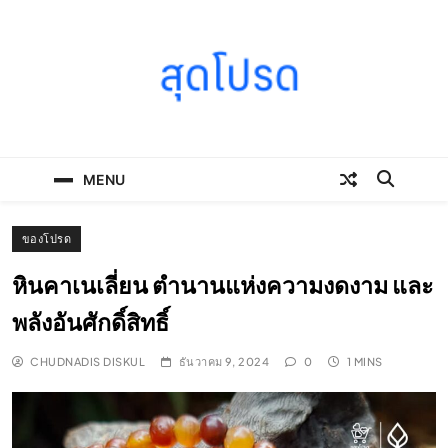
Skip
to
content
SOODPROD
Telling Thai stories with heart and craft
MENU
ของโปรด
หินคาเนเลี่ยน ตำนานแห่งความงดงาม และ
พลังอันศักดิ์สิทธิ์
CHUDNADIS DISKUL
ธันวาคม 9, 2024
0
1 MINS