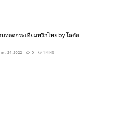
 กบทอดกระเทียมพริกไทย by โลตัส
าคม 24, 2022
0
1 MINS