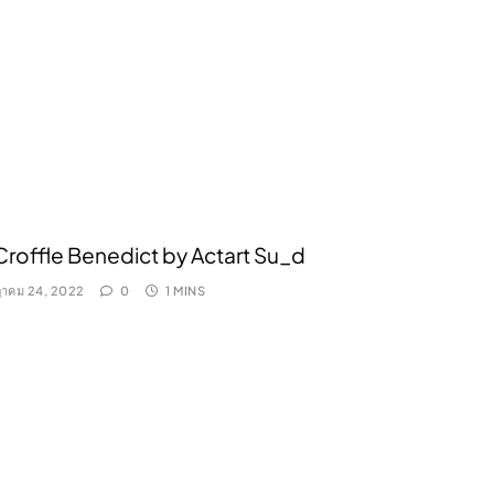
Croffle Benedict by Actart Su_d
าคม 24, 2022
0
1 MINS