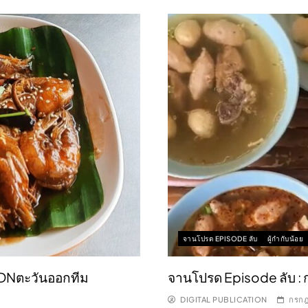
จานโปรด EPISODE ลับ
ผู้กำกับน้อย
SDNตะวันออกทีม
จานโปรด Episode ลับ : ก
DIGITAL PUBLICATION
กรกฎ