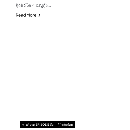
กุ้งตัวโต ๆ เมนูกุ้ง…
Read More
จานโปรด EPISODE ลับ
ผู้กำกับน้อย