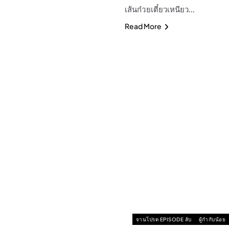
เส้นก๋วยเตี๋ยวเหนียว…
Read More
จานโปรด EPISODE ลับ
ผู้กำกับน้อย