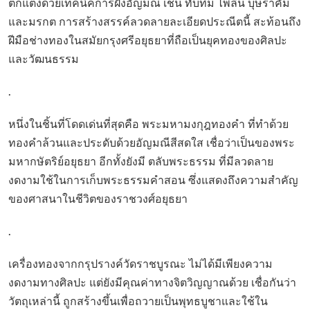
ตกแต่งด้วยเทคนิคการฝังอัญมณี เช่น ทับทิม ไพลิน บุษราคัม
และมรกต การสร้างสรรค์ลวดลายละเอียดประณีตนี้ สะท้อนถึง
ฝีมือช่างทองในสมัยกรุงศรีอยุธยาที่ถือเป็นยุคทองของศิลปะ
และวัฒนธรรม
.
หนึ่งในชิ้นที่โดดเด่นที่สุดคือ พระมหามงกุฎทองคำ ที่ทำด้วย
ทองคำล้วนและประดับด้วยอัญมณีสีสดใส เชื่อว่าเป็นของพระ
มหากษัตริย์อยุธยา อีกทั้งยังมี ตลับพระธรรม ที่มีลวดลาย
งดงามใช้ในการเก็บพระธรรมคำสอน ซึ่งแสดงถึงความสำคัญ
ของศาสนาในชีวิตของราชวงศ์อยุธยา
.
เครื่องทองจากกรุปรางค์วัดราชบูรณะ ไม่ได้มีเพียงความ
งดงามทางศิลปะ แต่ยังมีคุณค่าทางจิตวิญญาณด้วย เชื่อกันว่า
วัตถุเหล่านี้ ถูกสร้างขึ้นเพื่อถวายเป็นพุทธบูชาและใช้ใน