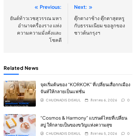
Previous:
Next:
แนะแนว
เรื่อง
ยันต์ท้าวเวชสุวรรณ มหา
ตุ๊กตางาช้าง ตุ๊กตาสุดหรู
อำนาจครื่องราง แห่ง
กับธรรมเนียม ขอลูกของ
ความความมั่งคั่งและ
ชาวต้นกรุงฯ
โชคดี
Related News
จุดเริ่มต้นของ “KORKOK” ที่เปลี่ยนเสื่อกกเมือง
จันท์ให้กลายเป็นแฟชั่น
CHUDNADIS DISKUL
สิงหาคม 6, 2026
0
“Cosmos & Harmony” แบรนด์ไทยที่เปลี่ยน
สบู่ ให้กลายเป็นของขวัญแห่งความสุข
CHUDNADIS DISKUL
สิงหาคม 5, 2026
0