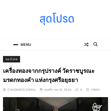
Skip
to
content
SOODPROD
Telling Thai stories with heart and craft
MENU
ของโปรด
เครื่องทองจากกรุปรางค์ วัดราชบูรณะ
มรดกทองคำ แห่งกรุงศรีอยุธยา
CHUDNADIS DISKUL
พฤศจิกายน 10, 2024
0
1 MINS