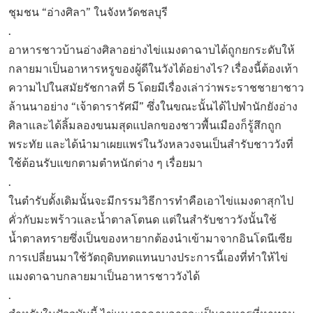
ชุมชน “อ่างศิลา” ในจังหวัดชลบุรี
.
อาหารชาวบ้านอ่างศิลาอย่างไข่แมงดาฉาบได้ถูกยกระดับให้
กลายมาเป็นอาหารหรูของผู้ดีในวังได้อย่างไร? เรื่องนี้ต้องเท้า
ความไปในสมัยรัชกาลที่ 5 โดยมีเรื่องเล่าว่าพระราชชายาชาว
ล้านนาอย่าง “เจ้าดารารัศมี” ซึ่งในขณะนั้นได้ไปพำนักยังอ่าง
ศิลาและได้ลิ้มลองขนมสุดแปลกของชาวพื้นเมืองก็รู้สึกถูก
พระทัย และได้นำมาเผยแพร่ในวังหลวงจนเป็นสำรับชาววังที่
ใช้ต้อนรับแขกตามตำหนักต่าง ๆ เรื่อยมา
.
ในตำรับดั้งเดิมนั้นจะมีกรรมวิธีการทำคือเอาไข่แมงดาสุกไป
คั่วกับมะพร้าวและน้ำตาลโตนด แต่ในสำรับชาววังนั้นใช้
น้ำตาลทรายซึ่งเป็นของหายากต้องนำเข้ามาจากอินโดนีเซีย
การเปลี่ยนมาใช้วัตถุดิบทดแทนบางประการนี้เองที่ทำให้ไข่
แมงดาฉาบกลายมาเป็นอาหารชาววังได้
.