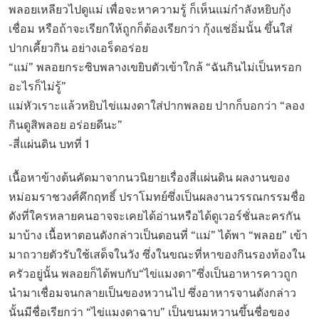
พลอยเหลียวไปดูแม่ เพื่อจะหาความรู้ ก็เห็นแม่กำลังหยิบกุ้ง
เชื่อม หรือถ้าจะเรียกให้ถูกก็ต้องเรียกว่า กุ้งแช่อิ่มนั้น ขึ้นใส่
ปากเคี้ยวกิน อย่างเอร็ดอร่อย
“แม่” พลอยกระซิบพลางเขยิบตัวเข้าใกล้ “ฉันกินไม่เป็นหรอก
อะไรก็ไม่รู้”
แม่หัวเราะแล้วหยิบไข่แมงดาใส่ปากพลอย ปากก็บอกว่า “ลอง
กินดูสิพลอย อร่อยดีนะ”
-สี่แผ่นดิน บทที่ 1
เนื้อหาข้างต้นคัดมาจากนวนิยายเรื่องสี่แผ่นดิน ผลงานของ
หม่อมราชวงศ์คึกฤทธิ์ ปราโมทย์ซึ่งเป็นผลงานวรรณกรรมชื่อ
ดังที่ใครหลายคนอาจจะเคยได้อ่านหรือได้ดูเวอร์ชั่นละครกัน
มาบ้าง เนื้อหาตอนดังกล่าวเป็นตอนที่ “แม่” ได้พา “พลอย” เข้า
มาถวายตัวรับใช้เสด็จในวัง ซึ่งในขณะที่หาของกินรองท้องใน
ครัวอยู่นั้น พลอยก็ได้พบกับ“ไข่แมงดา”ซึ่งเป็นอาหารคาวถูก
นำมาเชื่อมจนกลายเป็นของหวานไป ซึ่งอาหารจานดังกล่าว
นั้นมีชื่อเรียกว่า “ไข่แมงดาฉาบ” เป็นขนมหวานขึ้นชื่อของ