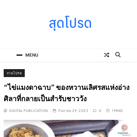
Skip
to
content
SOODPROD
Telling Thai stories with heart and craft
MENU
จานโปรด
“ไข่แมงดาฉาบ” ของหวานเลิศรสแห่งอ่าง
ศิลาที่กลายเป็นสำรับชาววัง
DIGITAL PUBLICATION
กันยายน 29, 2023
0
1 MINS