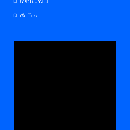
เที่ยวไป…กินไป
เรื่องโปรด