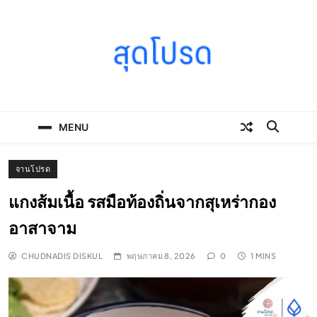
Skip
to
content
SOODPROD
Telling Thai stories with heart and craft
MENU
จานโปรด
แกงส้มเนื้อ รสมือท้องถิ่นจากสุเหร่ากอง
อาสาจาม
CHUDNADIS DISKUL
พฤษภาคม 8, 2026
0
1 MINS