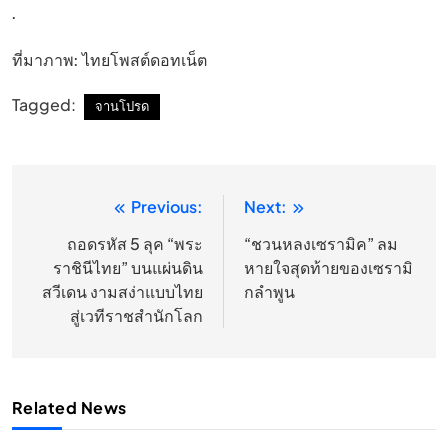
.
ที่มาภาพ: ไทยโพสต์ดอทเน็ต
Tagged:
จานโปรด
Previous:
Next:
แนะแนว
เรื่อง
ถอดรหัส 5 ลุค “พระ
“ชวนหลงเซรามิค” ลม
ราชินีไทย” บนแผ่นดิน
หายใจสุดท้ายของเซรามิ
สวีเดน งามสง่าแบบไทย
กลำพูน
สู่เวทีราชสำนักโลก
Related News