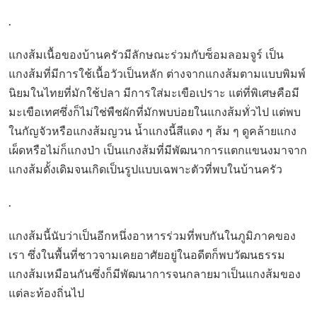
.
แกงส้มเนื้อของบ้านครัวมีลักษณะร่วมกับซ็อมลอมจูร์ เป็น
แกงส้มที่มีการใช้เนื้อวัวเป็นหลัก ต่างจากแกงส้มตามแบบพิมพ์
นิยมในไทยที่มักใช้ปลา มีการใส่มะเขือเปราะ แต่ที่พิเศษคือมี
มะเขือเทศซึ่งก็ไม่ใช่พืชผักที่มักพบบ่อยในแกงส้มทั่วไป แต่พบ
ในกัญจัวหรือแกงส้มญวน น้ำแกงนี้สีแดง ๆ ส้ม ๆ ดูคล้ายแกง
เผ็ดหรือไม่ก็แกงป่า เป็นแกงส้มที่มีพัฒนาการแตกแขนงมาจาก
แกงส้มดั้งเดิมจนเกิดเป็นรูปแบบเฉพาะตัวที่พบในบ้านครัว
.
แกงส้มนี้นับว่าเป็นอีกหนึ่งอาหารร่วมที่พบกันในภูมิภาคของ
เรา ซึ่งในพื้นที่ชาวจามเคยอาศัยอยู่ในอดีตก็พบวัฒนธรรม
แกงส้มเหมือนกันซึ่งก็มีพัฒนาการจนกลายมาเป็นแกงส้มของ
แต่ละท้องถิ่นไป