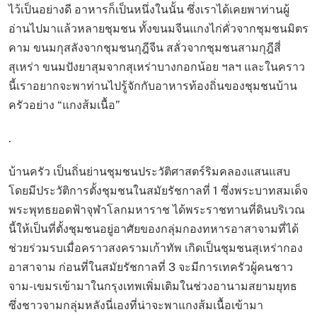
ไว้เป็นอย่างดี อาหารก็เป็นหนึ่งในนั้น ซึ่งเราได้เคยพาท่านผู้
อ่านไปมาแล้วหลายชุมชน ทั้งขนมจีนแกงไก่คั่วจากชุมชนมิตร
คาม ขนมกุสลังจากชุมชนกุฎีจีน สลั่วจากชุมชนสามกุฎีสี่
สุเหร่า ขนมปังยาสุมจากสุเหร่าบางกอกน้อย ฯลฯ และในคราว
นี้เราอยากจะพาท่านไปรู้จักกับอาหารท้องถิ่นของชุมชนบ้าน
ครัวอย่าง “แกงส้มเนื้อ”
.
บ้านครัว เป็นถิ่นย่านชุมชนประวัติศาสตร์ริมคลองแสนแสบ
โดยมีประวัติการตั้งชุมชนในสมัยรัชกาลที่ 1 ซึ่งพระบาทสมเด็จ
พระพุทธยอดฟ้าจุฬาโลกมหาราช ได้พระราชทานที่ดินบริเวณ
นี้ให้เป็นที่ตั้งชุมชนอยู่อาศัยของกลุ่มกองทหารอาสาจามที่ได้
ช่วยร่วมรบเมื่อคราวสงครามเก้าทัพ เกิดเป็นชุมชนสุเหร่ากอง
อาสาจาม ก่อนที่ในสมัยรัชกาลที่ 3 จะมีการเทครัวผู้คนชาว
จาม-เขมรเข้ามาในกรุงเทพเพิ่มเติมในช่วงอานามสยามยุทธ
ซึ่งชาวจามกลุ่มหลังนี่เองที่น่าจะพาแกงส้มเนื้อเข้ามา