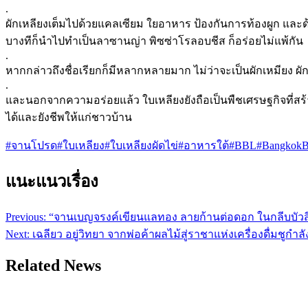
.
ผักเหลียงเต็มไปด้วยแคลเซียม ใยอาหาร ป้องกันการท้องผูก และด้ว
บางทีก็นำไปทำเป็นลาซานญ่า พิซซ่าโรลอบชีส ก็อร่อยไม่แพ้กัน
.
หากกล่าวถึงชื่อเรียกก็มีหลากหลายมาก ไม่ว่าจะเป็นผักเหมียง ผักเม
.
และนอกจากความอร่อยแล้ว ใบเหลียงยังถือเป็นพืชเศรษฐกิจที่สร
ได้และยังชีพให้แก่ชาวบ้าน
#จานโปรด
#ใบเหลียง
#ใบเหลียงผัดไข่
#อาหารใต้
#BBL
#BangkokB
แนะแนวเรื่อง
Previous:
“จานเบญจรงค์เขียนแลทอง ลายก้านต่อดอก ในกลีบบัวสี
Next:
เฉลียว อยู่วิทยา จากพ่อค้าผลไม้สู่ราชาแห่งเครื่องดื่มชูกำลั
Related News