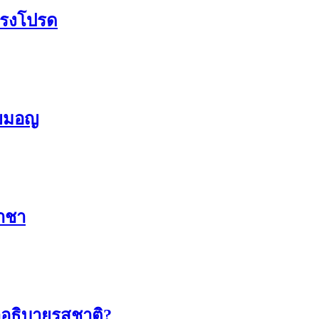
งทรงโปรด
ทยมอญ
ราชา
าอธิบายรสชาติ?