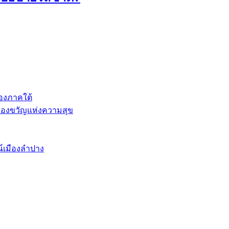
องภาคใต้
นของขวัญแห่งความสุข
ณ์เมืองลำปาง