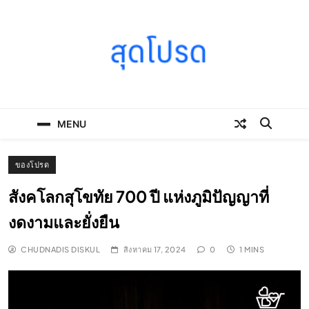
Skip
to
content
SOODPROD
Telling Thai stories with heart and craft
MENU
ของโปรด
สังคโลกสุโขทัย 700 ปี แห่งภูมิปัญญาที่
งดงามและยั่งยืน
CHUDNADIS DISKUL
สิงหาคม 17, 2024
0
1 MINS