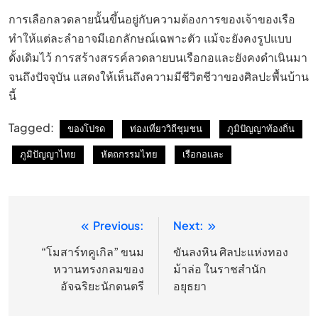
การเลือกลวดลายนั้นขึ้นอยู่กับความต้องการของเจ้าของเรือ
ทำให้แต่ละลำอาจมีเอกลักษณ์เฉพาะตัว แม้จะยังคงรูปแบบ
ดั้งเดิมไว้ การสร้างสรรค์ลวดลายบนเรือกอและยังคงดำเนินมา
จนถึงปัจจุบัน แสดงให้เห็นถึงความมีชีวิตชีวาของศิลปะพื้นบ้าน
นี้
Tagged:
ของโปรด
ท่องเที่ยววิถีชุมชน
ภูมิปัญญาท้องถิ่น
ภูมิปัญญาไทย
หัตถกรรมไทย
เรือกอและ
Previous:
Next:
แนะแนว
เรื่อง
“โมสาร์ทคูเกิล” ขนม
ขันลงหิน ศิลปะแห่งทอง
หวานทรงกลมของ
ม้าล่อ ในราชสำนัก
อัจฉริยะนักดนตรี
อยุธยา