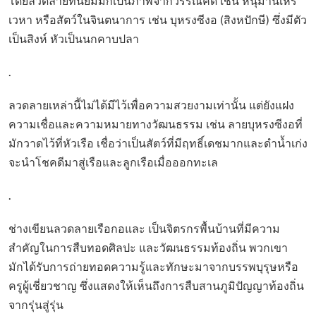
โดยลวดลายที่นิยมมักเป็นภาพจากวรรณคดี เช่น หนุมานเหิร
เวหา หรือสัตว์ในจินตนาการ เช่น บุหรงซีงอ (สิงหปักษี) ซึ่งมีตัว
เป็นสิงห์ หัวเป็นนกคาบปลา
.
ลวดลายเหล่านี้ไม่ได้มีไว้เพื่อความสวยงามเท่านั้น แต่ยังแฝง
ความเชื่อและความหมายทางวัฒนธรรม เช่น ลายบุหรงซีงอที่
มักวาดไว้ที่หัวเรือ เชื่อว่าเป็นสัตว์ที่มีฤทธิ์เดชมากและดำน้ำเก่ง
จะนำโชคดีมาสู่เรือและลูกเรือเมื่อออกทะเล
.
ช่างเขียนลวดลายเรือกอและ เป็นจิตรกรพื้นบ้านที่มีความ
สำคัญในการสืบทอดศิลปะ และวัฒนธรรมท้องถิ่น พวกเขา
มักได้รับการถ่ายทอดความรู้และทักษะมาจากบรรพบุรุษหรือ
ครูผู้เชี่ยวชาญ ซึ่งแสดงให้เห็นถึงการสืบสานภูมิปัญญาท้องถิ่น
จากรุ่นสู่รุ่น