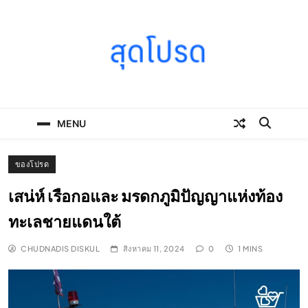
Skip
to
content
SOODPROD
Telling Thai stories with heart and craft
MENU
ของโปรด
เสน่ห์ เรือกอและ มรดกภูมิปัญญาแห่งท้อง
ทะเลชายแดนใต้
CHUDNADIS DISKUL
สิงหาคม 11, 2024
0
1 MINS