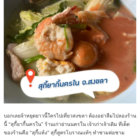
บอกเลยจ้าหยุดยาวนี้ใครไปเที่ยวสงขลา ต้องอย่าลืมไปลองร้าน
นี้ “สุกี้ยากี้นครใน” ร้านเก่าย่านนครใน เจ้าเก่าเจ้าเดิม ทีเด็ด
ของร้านคือ “สุกี้แห้ง” สุกี้สูตรโบราณแท้ๆ ทำชามต่อชาม