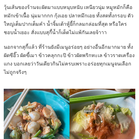
วุ้นเส้นของร้านจะผัดมาแบบหนุบหนับ เหนียวนุ่ม หมูหมักก็คือ
หมักเข้าเนื้อ นุ่มมากกก กุ้งเอย ปลาหมึกเอย ทั้งสดทั้งกรอบ ตัว
ใหญ่เต็มปากเต็มคำ น้ำจิ้มเต้าหู้ยี้ก็กลมกล่อมที่สุด หรือใคร
ชอบน้ำเยอะ สั่งแบบสุกี้น้ำก็เด็ดไม่แพ้กันเลยจ้าาา
นอกจากสุกี้แล้ว ที่ร้านยังมีเมนูอร่อยๆ อย่างอื่นอีกมากมาย ทั้ง
ผัดซีอิ๊ว ผัดขี้เมา ข้าวคลุกกะปิ ข้าวผัดพริกทะเล ข้าวราดเครื่อง
แกง บอกเลยว่าวันเดียวกินไม่ครบเพราะอร่อยทุกเมนูจนเลือก
ไม่ถูกจริงๆ