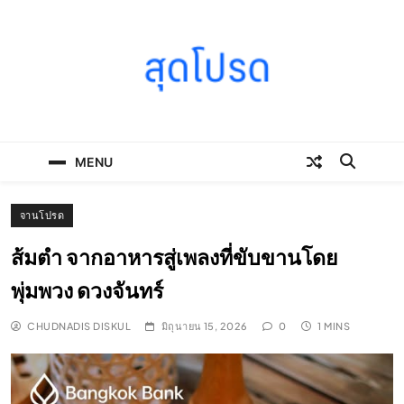
Skip
to
content
SOODPROD
Telling Thai stories with heart and craft
MENU
จานโปรด
ส้มตำ จากอาหารสู่เพลงที่ขับขานโดย
พุ่มพวง ดวงจันทร์
CHUDNADIS DISKUL
มิถุนายน 15, 2026
0
1 MINS