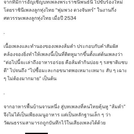
จากที่มีการอัญเชิญบทเพลงพระราชนิพนธ์นี้ ไปขับร้องใหม่
โดยราชินีเพลงลูกทุ่งไทย “พุ่มพวง ดวงจันทร์” ในงานกึ่ง
ศตวรรษเพลงลูกทุ่งไทย เมื่อปี 2534
.
เนื้อเพลงและทำนองของเพลงส้มตำ ประกอบกับคำสัมผัส
คล้องจองยิ่งทำให้เพลงนี้เป็นที่ติดหูมากขึ้นตั้งแต่ต้นเพลงว่า
“ต่อไปนี้จะเล่าถึงอาหารอร่อย คือส้มตำกินบ่อย ๆ รสชาติแซบ
ดี” ไปจนถึง “ไปซื้อมะละกอขนาดพอเหมาะเหมาะ สับ ๆ เฉาะ
ๆ ไม่ต้องมากมาย” เป็นต้น
.
จากอาหารพื้นบ้านจานหนึ่ง สู่บทเพลงที่คนไทยคุ้นหู “ส้มตำ”
จึงไม่ได้เป็นเพียงเมนูอาหาร แต่เป็นหลักฐานเล็ก ๆ ว่า
วัฒนธรรมสามารถถูกบันทึกไว้ในเสียงเพลงได้ด้วย