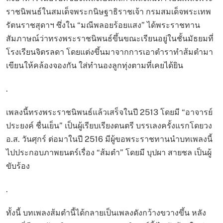
ราชนิพนธ์ในสมเด็จพระกนิษฐาธิราชเจ้า กรมสมเด็จพระเทพ
รัตนราชสุดาฯ ซึ่งใน “มณีพลอยร้อยแสง” ได้พระราชทาน
สัมภาษณ์ว่าทรงพระราชนิพนธ์ขึ้นขณะเรียนอยู่ในชั้นมัธยมที่
โรงเรียนจิตรลดา โดยแต่งขึ้นมาจากการเอาตำราทำส้มตำมา
เขียนให้คล้องจองกัน ใส่ทำนองลูกทุ่งตามที่เคยได้ยิน
.
เพลงนี้ทรงพระราชนิพนธ์แล้วเสร็จในปี 2513 โดยมี “อาจารย์
ประยงค์ ชื่นเย็น” เป็นผู้เรียบเรียงดนตรี บรรเลงครั้งแรกโดยวง
อ.ส. วันศุกร์ ต่อมาในปี 2516 มีผู้ขอพระราชทานนำบทเพลงนี้
ไปประกอบภาพยนตร์เรื่อง “ส้มตำ” โดยมี บุปผา สายชล เป็นผู้
ขับร้อง
.
ทั้งนี้ บทเพลงส้มตำนี้ได้กลายเป็นเพลงดังกว้างขวางขึ้น หลัง