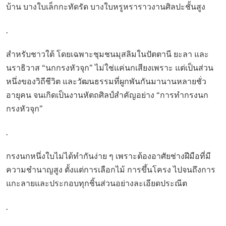
บ้าน บางใบเล็กกะทัดรัด บางใบหรูหราราวงานศิลปะชั้นสูง
.
สำหรับชาวใต้ โดยเฉพาะชุมชนมุสลิมในปัตตานี ยะลา และ
นราธิวาส “นกกรงหัวจุก” ไม่ใช่แค่นกเสียงเพราะ แต่เป็นส่วน
หนึ่งของวิถีชีวิต และวัฒนธรรมที่ผูกพันกันมานานหลายชั่ว
อายุคน จนเกิดเป็นงานหัตถศิลป์สำคัญอย่าง “การทำกรงนก
กรงหัวจุก”
.
กรงนกหนึ่งใบไม่ได้ทำกันง่าย ๆ เพราะต้องอาศัยช่างฝีมือที่มี
ความชำนาญสูง ตั้งแต่การเลือกไม้ การขึ้นโครง ไปจนถึงการ
แกะลายและประกอบทุกชิ้นส่วนอย่างละเอียดประณีต
.