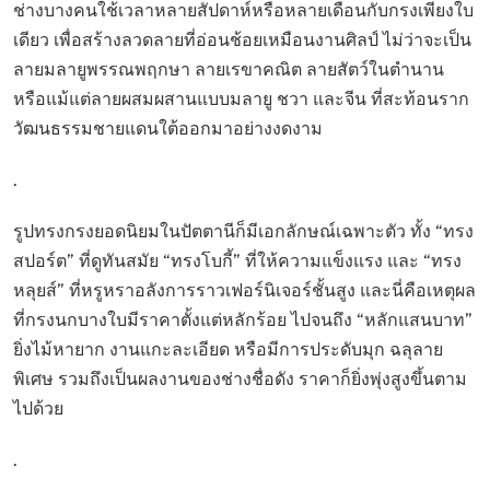
ช่างบางคนใช้เวลาหลายสัปดาห์หรือหลายเดือนกับกรงเพียงใบ
เดียว เพื่อสร้างลวดลายที่อ่อนช้อยเหมือนงานศิลป์ ไม่ว่าจะเป็น
ลายมลายูพรรณพฤกษา ลายเรขาคณิต ลายสัตว์ในตำนาน
หรือแม้แต่ลายผสมผสานแบบมลายู ชวา และจีน ที่สะท้อนราก
วัฒนธรรมชายแดนใต้ออกมาอย่างงดงาม
.
รูปทรงกรงยอดนิยมในปัตตานีก็มีเอกลักษณ์เฉพาะตัว ทั้ง “ทรง
สปอร์ต” ที่ดูทันสมัย “ทรงโบกี้” ที่ให้ความแข็งแรง และ “ทรง
หลุยส์” ที่หรูหราอลังการราวเฟอร์นิเจอร์ชั้นสูง และนี่คือเหตุผล
ที่กรงนกบางใบมีราคาตั้งแต่หลักร้อย ไปจนถึง “หลักแสนบาท”
ยิ่งไม้หายาก งานแกะละเอียด หรือมีการประดับมุก ฉลุลาย
พิเศษ รวมถึงเป็นผลงานของช่างชื่อดัง ราคาก็ยิ่งพุ่งสูงขึ้นตาม
ไปด้วย
.