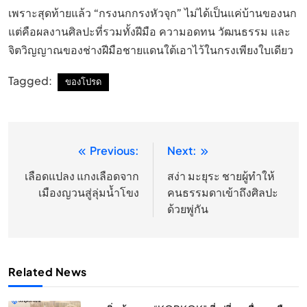
เพราะสุดท้ายแล้ว “กรงนกกรงหัวจุก” ไม่ได้เป็นแค่บ้านของนก
แต่คือผลงานศิลปะที่รวมทั้งฝีมือ ความอดทน วัฒนธรรม และ
จิตวิญญาณของช่างฝีมือชายแดนใต้เอาไว้ในกรงเพียงใบเดียว
Tagged:
ของโปรด
Previous:
Next:
แนะแนว
เรื่อง
เลือดแปลง แกงเลือดจาก
สง่า มะยุระ ชายผู้ทำให้
เมืองญวนสู่ลุ่มน้ำโขง
คนธรรมดาเข้าถึงศิลปะ
ด้วยพู่กัน
Related News