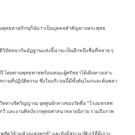
ท่านพุทธทาสภิกขุก็นับว่าเป็นบุคคลสำคัญทางพระพุทธ
ิปัสสนากัมมัฏฐานแห่งนี้น่าจะเป็นอีกหนึ่งชื่อที่หลาย ๆ
 ปี โดยท่านพุทธทาสพร้อมคณะผู้ศรัทธาได้เดินทางเสาะ
สถานที่ปฏิบัติธรรม ซึ่งในบริเวณนี้มีทั้งต้นโมกและต้นพลา
์มีชีวิตทางจิตวิญญาณ จุดศูนย์กลางของวัดคือ “โรงมหรสพ
ทกวี และงานศิลป์จากพุทธศาสนาหลายนิกาย รวมถึงภาพ
์ข้ามห้วงแห่งทุกข์” และยังมีสระนาฬิเกร์ที่มีเกาะ