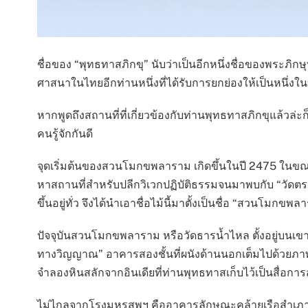
ชื่อของ “พุทธทาสภิกขุ” นับว่าเป็นอีกหนึ่งชื่อของพระภิ
ศาสนาในไทยอีกท่านหนึ่งที่ได้รับการยกย่องให้เป็นหนึ่ง
หากพูดถึงสถานที่ที่เกี่ยวข้องกับท่านพุทธทาสภิกขุแล้วล่ะ
คนรู้จักกันดี
จุดเริ่มต้นของสวนโมกขพลาราม เกิดขึ้นในปี 2475 ในขณะ
หาสถานที่สำหรับปลีกวิเวกปฏิบัติธรรมจนมาพบกับ “วัดตระพัง
ขึ้นอยู่ทั่ว จึงได้นำเอาชื่อไม้นี้มาตั้งเป็นชื่อ “สวนโมกขพ
ปัจจุบันสวนโมกขพลาราม หรือวัดธารน้ำไหล ตั้งอยู่บนเขาพุ
ทางวิญญาณ” อาคารสองชั้นที่ผนังด้านนอกเต็มไปด้วยภ
จำลองหินสลักจากอินเดียที่ท่านพุทธทาสเก็บไว้เป็นสื่อกา
ไม่ไกลจากโรงมหรสพฯ คืออาคารลักษณะคล้ายเรือสำเภาขนาด