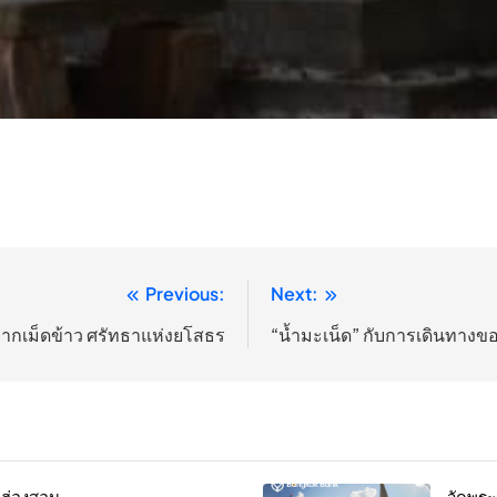
Previous:
Next:
ากเม็ดข้าว ศรัทธาแห่งยโสธร
“น้ำมะเน็ด” กับการเดินทาง
่ฮ่องสอน
วัดพร