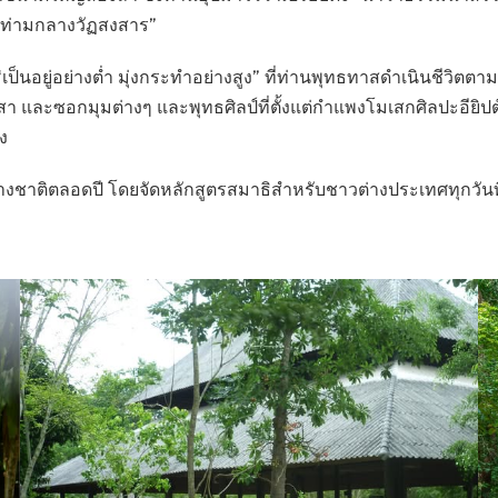
ู่ท่ามกลางวัฏสงสาร”
ญา “เป็นอยู่อย่างต่ำ มุ่งกระทำอย่างสูง” ที่ท่านพุทธทาสดำเนินชีวิ
ละซอกมุมต่างๆ และพุทธศิลป์ที่ตั้งแต่กำแพงโมเสกศิลปะอียิปต์
ง
ชาติตลอดปี โดยจัดหลักสูตรสมาธิสำหรับชาวต่างประเทศทุกวันที่ 