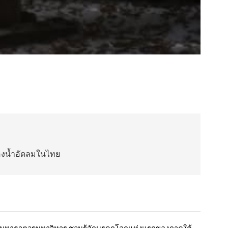
ของน้ำอัดลมในไทย
ะมหาธาตุวรมหาวิหาร ชวนรู้จักมรดกโลกแห่งแรกของภาคใต้