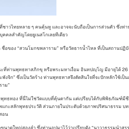
กษุที่ชาวไทยหลาย ๆ คนคุ้นหู และอาจจะนับถือเป็นการส่วนตัว ซึ่ง
ในบุคคลสำคัญโดยยูเนสโกเลยทีเดียว
ก็ ชื่อของ “สวนโมกขพลาราม” หรือวัดธารน้ำไหล ที่เป็นสถานปฏิบัติว
ที่ท่านพุทธทาสภิกขุ หรือพระมหาเงื่อม อินทปญฺโญ มีอายุได้ 26
จิก” ซึ่งเป็นวัดร้าง ท่านพุทธทาสจึงตัดสินใจที่จะปักหลักใช้เป็น
ลาราม”
ทธทอง ที่นี่ไม่ใช่วัดแบบที่คุ้นตากัน แต่เปรียบได้กับพิพิธภัณฑ
าพแกะสลักพุทธประวัติ ส่วนภายในประดับด้วยภาพปริศนาธรรม บ
รสอน
ใหญ่สองลำ ซึ่งท่านอุปมาไว้ว่าเปรียบดัง “นาวาธรรมนำสรรพสัตว