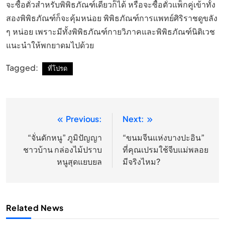
จะซื้อตั๋วสำหรับพิพิธภัณฑ์เดียวก็ได้ หรือจะซื้อตั๋วแพ็กคู่เข้าทั้ง
สองพิพิธภัณฑ์ก็จะคุ้มหน่อย พิพิธภัณฑ์การแพทย์ศิริราชดูขลัง
ๆ หน่อย เพราะมีทั้งพิพิธภัณฑ์กายวิภาคและพิพิธภัณฑ์นิติเวช
แนะนำให้พกยาดมไปด้วย
Tagged:
ที่โปรด
Previous:
Next:
แนะแนว
เรื่อง
“จั่นดักหนู” ภูมิปัญญา
“ขนมจีนแห่งบางปะอิน”
ชาวบ้าน กล่องไม้ปราบ
ที่คุณเปรมใช้จีบแม่พลอย
หนูสุดแยบยล
มีจริงไหม?
Related News