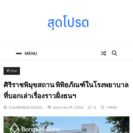
Skip
to
content
SOODPROD
Telling Thai stories with heart and craft
MENU
ที่โปรด
ศิริราชพิมุขสถาน พิพิธภัณฑ์ในโรงพยาบาล
ที่บอกเล่าเรื่องราวฝั่งธนฯ
CHUDNADIS DISKUL
พฤษภาคม 19, 2026
0
1 MINS