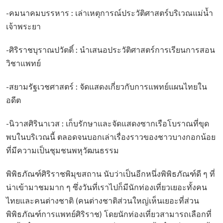
-คมนาคมบรรหาร : เล่าเหตุการณ์ประวัติศาสตร์บริเวณแม่น้ำ
เจ้าพระยา
-ศิริราชบุราณปวัตติ์ : นำเสนอประวัติศาสตร์การเรียนการสอน
วิชาแพทย์
-สยามรัฐเวชศาสตร์ : จัดแสดงเกี่ยวกับการแพทย์แผนไทยใน
อดีต
-นิวาสศิรินาเวส : เก็บรักษาและจัดแสดงซากเรือโบราณที่ขุด
พบในบริเวณนี้ ตลอดจนบอกเล่าเรื่องราวของชาวบางกอกน้อย
ที่มีความเป็นชุมชนพหุวัฒนธรรม
พิพิธภัณฑ์ศิริราชพิมุขสถาน นับว่าเป็นอีกหนึ่งพิพิธภัณฑ์ดี ๆ ที่
น่าเข้ามาชมมาก ๆ ซึ่งวันที่เราไปก็มีนักท่องเที่ยวเยอะทั้งคน
ไทยและคนต่างชาติ (คนต่างชาติส่วนใหญ่เห็นเยอะที่ส่วน
พิพิธภัณฑ์การแพทย์ศิริราช) โดยนักท่องเที่ยวสามารถเลือกที่