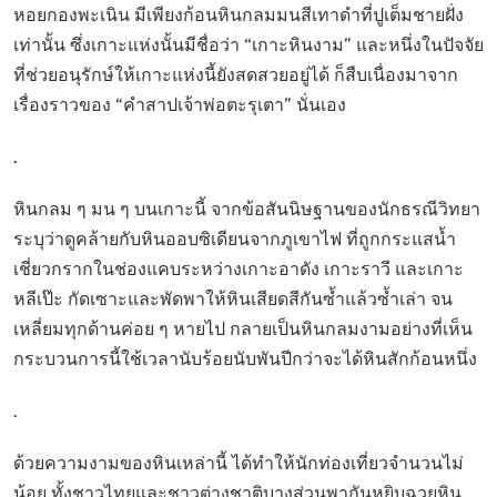
หอยกองพะเนิน มีเพียงก้อนหินกลมมนสีเทาดำที่ปูเต็มชายฝั่ง
เท่านั้น ซึ่งเกาะแห่งนั้นมีชื่อว่า “เกาะหินงาม” และหนึ่งในปัจจัย
ที่ช่วยอนุรักษ์ให้เกาะแห่งนี้ยังสดสวยอยู่ได้ ก็สืบเนื่องมาจาก
เรื่องราวของ “คำสาปเจ้าพ่อตะรุเตา” นั่นเอง
.
หินกลม ๆ มน ๆ บนเกาะนี้ จากข้อสันนิษฐานของนักธรณีวิทยา
ระบุว่าดูคล้ายกับหินออบซิเดียนจากภูเขาไฟ ที่ถูกกระแสน้ำ
เชี่ยวกรากในช่องแคบระหว่างเกาะอาดัง เกาะราวี และเกาะ
หลีเป๊ะ กัดเซาะและพัดพาให้หินเสียดสีกันซ้ำแล้วซ้ำเล่า จน
เหลี่ยมทุกด้านค่อย ๆ หายไป กลายเป็นหินกลมงามอย่างที่เห็น
กระบวนการนี้ใช้เวลานับร้อยนับพันปีกว่าจะได้หินสักก้อนหนึ่ง
.
ด้วยความงามของหินเหล่านี้ ได้ทำให้นักท่องเที่ยวจำนวนไม่
น้อย ทั้งชาวไทยและชาวต่างชาติบางส่วนพากันหยิบฉวยหิน