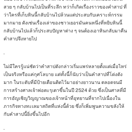
สวย ๆ กลับบ้านไปเป็นที่ระลึก ทว่าก็เกิดเรื่องราวของคำสาป ที่
ว่าใครที่เก็บหินนี้กลับบ้านไปล้วนแต่ประสบกับเคราะห์กรรม
มากมาย ดังเช่นเรื่องเล่าของชาวเยอรมันคนหนึ่งที่หยิบหินนี้
กลับบ้านไปแล้วก็ประสบปัญหาต่าง ๆ จนต้องเอาหินกลับมาคืน
คำสาปจึงหายไป
.
ไม่มีใครรู้แน่ชัดว่าคำสาปดังกล่าวเริ่มแพร่หลายตั้งแต่เมื่อไหร่
เป็นจริงหรือแค่กุศโลบาย แต่ทั้งนี้ก็นับว่าเป็นคำสาปที่โด่งดัง
มาก ในระดับที่มีป้ายเตือนติดไว้มาอย่างยาวนาน ตลอดจนมี
การสร้างศาลเจ้าพ่อตะรุเตาขึ้นในปี 2524 ด้วย ซึ่งเป็นศาลที่มี
การอัญเชิญวิญญาณของเจ้าหน้าที่อุทยานที่จากไปเนื่องใน
ภารกิจทางทะเลมาสถิตที่แห่งนี้ด้วย ซึ่งก็เพิ่มพูนความขลังให้
กับคำสาปนี้ยิ่งขึ้นไปอีก
.