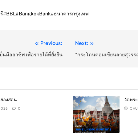
รี
#BBL
#BangkokBank
#ธนาคารกรุงเทพ
Previous:
Next:
ออาชีพ เพื่อรายได้ที่ยั่งยืน
“กระโถนค่อมเขียนลายสุวรรณมั
่ฮ่องสอน
วัดพร
 2026
0
CHU