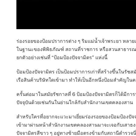
ร่องรอยของป้อมปราการต่าง ๆ ริมแม่น้ำเจ้าพระยา หลายแห
ในฐานะของพิพิธภัณฑ์ สถานที่ราชการ หรือสวนสาธารณะ ซึ
ยกตัวอย่างเช่นที่ “ป้อมป้องปัจจามิตร” แห่งนี้
ป้อมป้องปัจจามิตร เป็นป้อมปราการเก่าที่สร้างขึ้นในรัชสม
เรือสินค้าบริษัทใดเข้ามา ทำให้เป็นอีกหนึ่งป้อมสำคัญในค
ครั้นต่อมาในสมัยรัชกาลที่ 6 ป้อมป้องปัจจามิตรก็ได้มีก
ปัจจุบันด้วยเช่นกันในย่านใกล้กับสำนักงานเขตคลองสาน
สำหรับใครที่อยากจะแวะมาเยี่ยมร่องรอยของป้อมป้องปัจจ
เข้ามาผ่านหน้าสำนักงานเขตคลองสานมาจะเจอกับเสาธงสั
ปัจจามิตรสีขาว ๆ อยู่ทางซ้ายมือตรงข้ามกับสถานีตำรวจนี