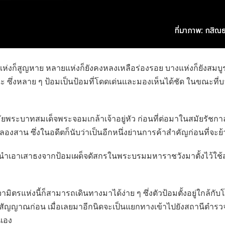
่งก็สูญหาย หลายแห่งก็ยังคงหลงเหลือร่องรอย บางแห่งก็ยังสมบูร
่งหลาย ๆ ป้อมเป็นป้อมที่โดดเด่นและมองเห็นได้ชัด ในขณะที่บาง
ัยพระบาทสมเด็จพระจอมเกล้าเจ้าอยู่หัว ก่อนที่ต่อมาในสมัยรัชกาลท
ลองสาน ซึ่งในอดีตก็นับว่าเป็นอีกหนึ่งย่านการค้าสำคัญก่อนที่จะย้
ารนำเอาเสาธงจากป้อมเผด็จดัสกรในพระบรมมหาราชวังมาตั้งไว้ใช้ส่
ามิตรแห่งนี้ก็สามารถเดินทางมาได้ง่าย ๆ ซึ่งตัวป้อมตั้งอยู่ใ
ญญาณก่อน เมื่อเลยมาอีกนิดจะเป็นแยกทางเข้าไปยังสถานีตำรวจส
่เอง