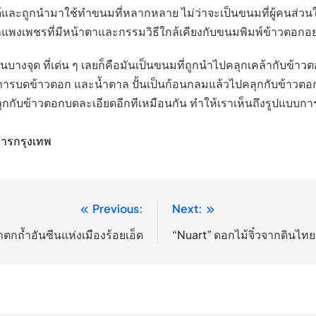
นได้และถูกนำมาใช้ทำขนมที่หลากหลาย ไม่ว่าจะเป็นขนมที่ผู้คนส่วน
พงเพชรที่มีหน้าตาและกรรมวิธีใกล้เคียงกับขนมพิมพ์ข้าวตอกอ
กันในบางจุด ที่เด่น ๆ เลยก็คือมันเป็นขนมที่ถูกนำไปคลุกเคล้ากับข
รบดข้าวตอก และน้ำตาล ปั้นเป็นก้อนกลมแล้วไปคลุกกับข้าวตอกบดละ
ับข้าวตอกบดละเอียดอีกทีเหมือนกัน ทำให้เราเห็นถึงรูปแบบการ
ารกรุงเทพ
Previous:
Next:
ำตกถ้ำอันซีนแห่งเมืองร้อยเอ็ด
“Nuart” ดอกไม้จิ๋วจากดินไทย