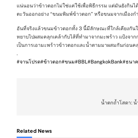
แน่นอนว่าข้าวตอกไม่ใช่แค่ใช้เพื่อพิธีกรรม แต่มันยังกิ
ตะวันออกอย่าง “ขนมพิมพ์ข้าวตอก” หรือขนมจากเมืองกำแ
อันที่จริงแล้วขนมข้าวตอกทั้ง 3 นี้มีลักษณะที่ใกล้เคียง
หยาบไปผสมคลุกเคล้ากับไส้ที่ทำมาจากมะพร้าว แป้งจากกา
เป็นการเอามะพร้าวข้าวตอกและน้ำตามมาผสมกันก่อนคลุกก
.
#จานโปรด
#ข้าวตอก
#ขนม
#BBL
#BangkokBank
#ธนาค
แนะแนว
เรื่อง
น้ำตกถ้ำโสดา: น้
Related News