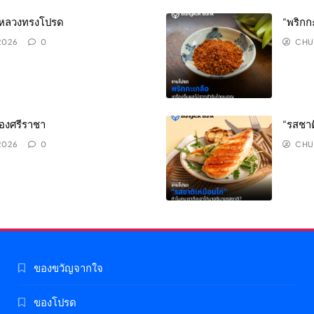
จ้าหลวงทรงโปรด
“พริกก
 2026
0
CHU
อของศรีราชา
“รสชาต
 2026
0
CHU
ของขวัญจากใจ
ของโปรด