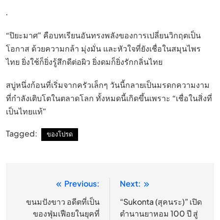
.
“ปิยะมาศ” คือบทเรียนอันทรงพลังของการเปลี่ยนวิกฤตเป็น
โอกาส ด้วยความกล้า มุ่งมั่น และหัวใจที่ยังเชื่อในสมุนไพร
ไทย ยิ่งใช้ก็ยิ่งรู้สึกดีต่อผิว ยิ่งดมก็ยิ่งรักกลิ่นไทย
สบู่หนึ่งก้อนที่เริ่มจากครัวเล็กๆ วันนี้กลายเป็นมรดกความงาม
ที่กำลังเติบโตในตลาดโลก ทั้งหมดนี้เกิดขึ้นเพราะ “เชื่อในสิ่งที่
เป็นไทยแท้”
Tagged:
ของโปรด
Previous:
Next:
แนะแนว
เรื่อง
ขนมปังขาว อดีตที่เป็น
“Sukonta (สุคนระ)” เปิด
ของฟุ่มเฟือยในยุคที่
ตำนานยาหอม 100 ปี สู่