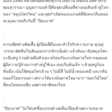
เมื่อปี 2540 หลายคนต้องพับธุรกิจ เสียงาน เสียเงิน แต่สำหรับ
คุณสุวรรณา บุญธกานนท์ นี่คือจุดเปลี่ยนที่พาเธอเดินเข้าสู่โลก
ของ “สมุนไพรไทย” และจุดกำเนิดของแบรนด์ที่ยังคงกลิ่นหอม
ละมุนมาจนถึงวันนี้ “ปิยะมาศ”
.
จากอดีตช่างตัดเสื้อ ผู้เปี่ยมฝีมือและหัวใจรักความงาม คุณสุ
วรรณาตัดสินใจเดินออกจากจักรเย็บผ้า แล้วหันมาจับสมุนไพร
กะบีบสบู่ กวนด้วยมือตัวเอง พร้อมกับแรงบันดาลใจจากคุณแม่
ผู้มีความรู้ด้านการทำสบู่ใช้เอง เธอเริ่มต้นเล็ก ๆ ด้วยสบู่ก้อน
หั่นมือ เน้นใช้สมุนไพรล้วน ๆ ไม่มีสี ไม่มีน้ำหอมเคมี และกลิ่น
หอมก็ไม่ธรรมดา เพราะได้แรงบันดาลใจมาจาก “ดอกไม้ไทย”
ที่คนไทยหลงลืม แต่ต่างชาติหลงใหล
.
“ปิยะมาศ” ไม่ใช่แค่ชื่อแบรนด์ แต่เต็มเปี่ยมด้วยความหมาย