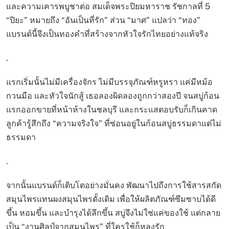
และความเคารพบูชาต่อ สมเด็จพระปิยมหาราช รัชกาลที่ 5
“ปิยะ” หมายถึง “อันเป็นที่รัก” ส่วน “มาศ” แปลว่า “ทอง”
แบรนด์นี้จึงเป็นทองคำที่สร้างจากหัวใจรักไทยอย่างแท้จริง
.
แรกเริ่มนั้นไม่มีเครื่องจักร ไม่มีบรรจุภัณฑ์หรูหรา แค่มีหม้อ
กวนมือ และหัวใจนักสู้ เธอลองผิดลองถูกกว่าสองปี จนสบู่ก้อน
แรกออกขายที่หน้าห้างในชลบุรี และกระแสตอบรับก็เกินคาด
ลูกค้ารู้สึกถึง “ความจริงใจ” ที่ซ่อนอยู่ในก้อนสบู่ธรรมดาแต่ไม่
ธรรมดา
.
จากนั้นแบรนด์ก็เติบโตอย่างมั่นคง พัฒนาไปถึงการใช้สารสกัด
สมุนไพรแทนผงสมุนไพรดั้งเดิม เพื่อให้ผลิตภัณฑ์ซึมซาบได้ดี
ขึ้น หอมขึ้น และบำรุงได้ลึกขึ้น สบู่จึงไม่ใช่แค่ของใช้ แต่กลาย
เป็น “งานศิลป์จากสมุนไพร” ที่ใครใช้ก็หลงรัก