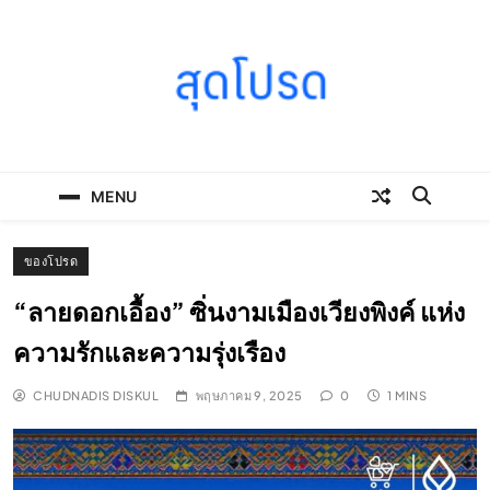
Skip
to
content
SOODPROD
Telling Thai stories with heart and craft
MENU
ของโปรด
“ลายดอกเอื้อง” ซิ่นงามเมืองเวียงพิงค์ แห่ง
ความรักและความรุ่งเรือง
CHUDNADIS DISKUL
พฤษภาคม 9, 2025
0
1 MINS