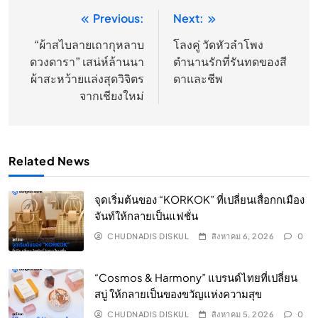
Previous:
Next:
แนะแนว
เรื่อง
“ผ้าสไบลายเถากุหลาบ
โลงคู่ วัดหัวลำโพง
ดวงดารา” เสน่ห์ล้านนา
ตำนานรักที่รันทดของสี
ผ้าสะหว้ายแล่งสุดวิจิตร
ดาและชีพ
จากเชียงใหม่
Related News
จุดเริ่มต้นของ “KORKOK” ที่เปลี่ยนเสื่อกกเมือง
จันท์ให้กลายเป็นแฟชั่น
CHUDNADIS DISKUL
สิงหาคม 6, 2026
0
“Cosmos & Harmony” แบรนด์ไทยที่เปลี่ยน
สบู่ ให้กลายเป็นของขวัญแห่งความสุข
CHUDNADIS DISKUL
สิงหาคม 5, 2026
0