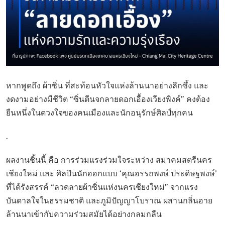
หากพูดถึง ผ้าซิ่น ที่สะท้อนหัวใจแห่งล้านนาอย่างลึกซึ้ง และ
งดงามอย่างมีชีวิต “ซิ่นตีนจกลายดอกเอื้องเวียงพิงค์” คงต้อง
ยืนหนึ่งในดวงใจของคนเมืองและนักอนุรักษ์ศิลป์ทุกคน
.
ผลงานชิ้นนี้ คือ การร่วมแรงร่วมใจระหว่าง สมาคมสตรีนคร
เชียงใหม่ และ ศิลปินนักออกแบบ ‘คุณอรรถพงษ์ ประดิษฐพงษ์’
ที่ได้รังสรรค์ “ลวดลายผ้าซิ่นแห่งนครเชียงใหม่” จากแรง
บันดาลใจในธรรมชาติ และภูมิปัญญาโบราณ ผสานกลิ่นอาย
ล้านนาเข้ากับความร่วมสมัยได้อย่างกลมกลืน