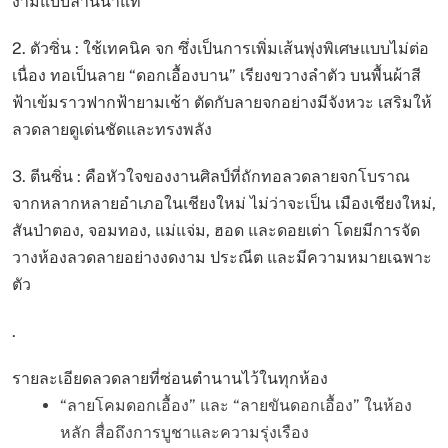
งามแบบล้านนาแท้
2. ตัวซิ่น : ใช้เทคนิค จก ซึ่งเป็นการเพิ่มเส้นพุ่งพิเศษแบบไม่ต่อ
เนื่อง ทอเป็นลาย “ดอกเอื้องบาน” เรียงขวางลำตัว บนพื้นผ้าสี
ฟ้าเข้มราวฟากฟ้ายามเช้า ตัดกับลายจกอย่างมีจังหวะ เสริมให้
ลวดลายดูเด่นชัดและทรงพลัง
3. ตีนซิ่น : คือหัวใจของงานศิลป์ที่ถักทอลวดลายจกโบราณ
จากหลากหลายอำเภอในเชียงใหม่ ไม่ว่าจะเป็น เมืองเชียงใหม่,
สันป่าตอง, จอมทอง, แม่แจ่ม, ฮอด และดอยเต่า โดยมีการจัด
วางห้องลวดลายอย่างงดงาม ประณีต และมีความหมายเฉพาะ
ตัว
.
รายละเอียดลวดลายที่ซ่อนตำนานไว้ในทุกห้อง
“ลายโคมดอกเอื้อง” และ “ลายขันดอกเอื้อง” ในห้อง
หลัก สื่อถึงการบูชาและความรุ่งเรือง