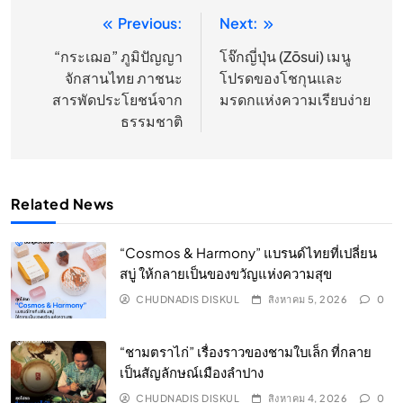
Previous:
Next:
แนะแนว
เรื่อง
“กระเฌอ” ภูมิปัญญา
โจ๊กญี่ปุ่น (Zōsui) เมนู
จักสานไทย ภาชนะ
โปรดของโชกุนและ
สารพัดประโยชน์จาก
มรดกแห่งความเรียบง่าย
ธรรมชาติ
Related News
“Cosmos & Harmony” แบรนด์ไทยที่เปลี่ยน
สบู่ ให้กลายเป็นของขวัญแห่งความสุข
CHUDNADIS DISKUL
สิงหาคม 5, 2026
0
“ชามตราไก่” เรื่องราวของชามใบเล็ก ที่กลาย
เป็นสัญลักษณ์เมืองลำปาง
CHUDNADIS DISKUL
สิงหาคม 4, 2026
0