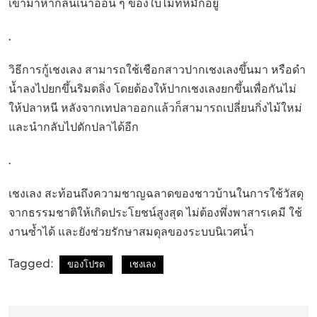
เข้ามาหากลิ่นเน่าอ่อน ๆ ของใบไม้ที่หมักอยู่
.
วิธีการกู้เชงเลง สามารถใช้เชือกสาวปากเชงเลงขึ้นมา หรือดำ
น้ำลงไปยกขึ้นริมตลิ่ง โดยต้องให้ปากเชงเลงยกขึ้นเพื่อกันไม่
ให้ปลาหนี หลังจากเทปลาออกแล้วก็สามารถเปลี่ยนกิ่งไม้ใหม่
และนำกลับไปดักปลาได้อีก
.
เชงเลง สะท้อนถึงความชาญฉลาดของชาวบ้านในการใช้วัสดุ
จากธรรมชาติให้เกิดประโยชน์สูงสุด ไม่ต้องพึ่งพาสารเคมี ใช้
งานซ้ำได้ และยังช่วยรักษาสมดุลของระบบนิเวศน้ำ
Tagged:
ของโปรด
เชงเลง