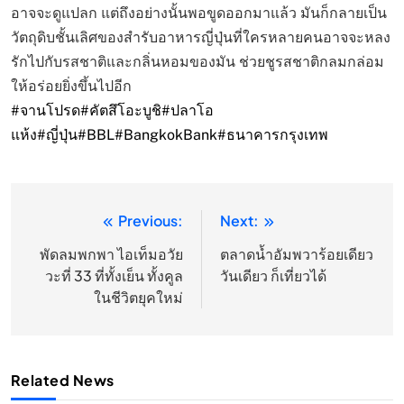
อาจจะดูแปลก แต่ถึงอย่างนั้นพอขูดออกมาแล้ว มันก็กลายเป็น
วัตถุดิบชั้นเลิศของสำรับอาหารญี่ปุ่นที่ใครหลายคนอาจจะหลง
รักไปกับรสชาติและกลิ่นหอมของมัน ช่วยชูรสชาติกลมกล่อม
ให้อร่อยยิ่งขึ้นไปอีก
#จานโปรด
#คัตสึโอะบูชิ
#ปลาโอ
แห้ง
#ญี่ปุ่น
#BBL
#BangkokBank
#ธนาคารกรุงเทพ
Previous:
Next:
แนะแนว
เรื่อง
พัดลมพกพา ไอเท็มอวัย
ตลาดน้ำอัมพวาร้อยเดียว
วะที่ 33 ที่ทั้งเย็น ทั้งคูล
วันเดียว ก็เที่ยวได้
ในชีวิตยุคใหม่
Related News