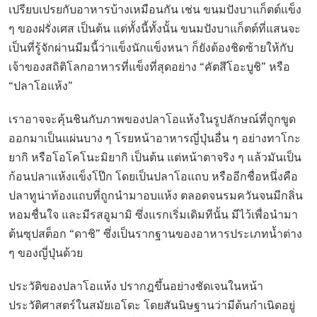
เปรียบเปรยกับอาหารบ้างเหมือนกัน เช่น ขนมปังบาแก็ตต์แข็ง
ๆ ของฝรั่งเศส เป็นต้น แต่ทั้งนี้ทั้งนั้น ขนมปังบาแก็ตต์ที่แสนจะ
เป็นที่รู้จักผ่านมีมนี้ว่าแข็งนักแข็งหนา ก็ยังต้องชิดซ้ายให้กับ
เจ้าของสถิติโลกอาหารที่แข็งที่สุดอย่าง “คัตสึโอะบูชิ” หรือ
“ปลาโอแห้ง”
เราอาจจะคุ้นชินกับภาพของปลาโอแห้งในรูปลักษณ์ที่ถูกขูด
ออกมาเป็นแผ่นบาง ๆ โรยหน้าอาหารญี่ปุ่นอื่น ๆ อย่างทาโกะ
ยากิ หรือโอโคโนะมิยากิ เป็นต้น แต่หน้าตาจริง ๆ แล้วมันเป็น
ก้อนปลาแห้งแข็งโป๊ก โดยเป็นปลาโอแถบ หรืออีกชื่อหนึ่งคือ
ปลาทูน่าท้องแถบที่ถูกนำมาอบแห้ง ตลอดจนรมควันจนมีกลิ่น
หอมชื่นใจ และมีรสอูมามิ ซึ่งแรกเริ่มเดิมทีนั้น มีไว้เพื่อนำมา
ต้นซุปสต็อก “ดาชิ” ซึ่งเป็นรากฐานของอาหารประเภทน้ำต่าง
ๆ ของญี่ปุ่นด้วย
ประวัติของปลาโอแห้ง ปรากฎขึ้นอย่างชัดเจนในหน้า
ประวัติศาสตร์ในสมัยเอโดะ โดยสันนิษฐานว่ามีต้นกำเนิดอยู่