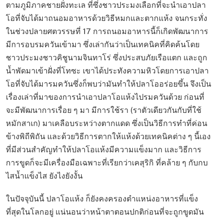
ตามภูมิภาคชายฝั่งทะเล ที่ซึ่งชาวประมงเลือกที่จะนำเอาปลา
โอที่จับได้มาถนอมอาหารด้วยวิธีหมกและตากแห้ง จนกระทั่ง
ในช่วงปลายศตวรรษที่ 17 การถนอมอาหารนี้ก็เกิดพัฒนาการ
มีการอบรมควันเข้ามา ซึ่งเล่ากันว่าเป็นเทคนิคที่คิดค้นโดย
ชาวประมงชาวคิชูนามจินทาโร่ ซึ่งประสบภัยเรือแตก และถูก
น้ำพัดมาเข้าฝั่งที่โทซะ เขาได้ประทังความหิวโดยการเอาปลา
โอที่จับได้มารมควันซึ่งก็พบว่ามันทำให้ปลาโออร่อยขึ้น จึงเป็น
เรื่องเล่าที่มาของการนำเอาปลาโอแห้งไปรมควันด้วย ก่อนที่
จะมีพัฒนาการเรื่อย ๆ มา มีการใช้รา (ราตัวเดียวกันกับที่ใช้
หมักสาเก) มาเคลือบระหว่างตากแดด ซึ่งเป็นวิธีการทำที่ค่อน
ข้างพิถีพิถัน และด้วยวิธีการตากให้แห้งด้วยเทคนิคต่าง ๆ นี้เอง
ที่มีส่วนสำคัญทำให้ปลาโอแห้งมีความแข็งมาก และวิธีการ
การขูดก็จะมีเครื่องมือเฉพาะที่เรียกว่าเคสุริกิ ที่คล้าย ๆ กับกบ
ไสน้ำแข็งไส ยังไงยังงั้น
ในปัจจุบันนี้ ปลาโอแห้ง ก็ยังคงครองตำแหน่งอาหารที่แข็ง
ที่สุดในโลกอยู่ แน่นอนว่าหน้าตาตอนปกติก่อนที่จะถูกขูดมัน