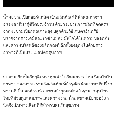
น้ำมะขามเปียกออร์แกนิค เป็นผลิตภัณฑ์ที่นำคุณค่าจาก
ธรรมชาติมาสู่ชีวิตประจำวัน ด้วยกระบวนการผลิตที่คัดสรร
จากมะขามเปียกคุณภาพสูง ปลูกด้วยวิธีเกษตรอินทรีย์
ปราศจากสารเคมีและยาฆ่าแมลง มั่นใจได้ในความปลอดภัย
และความบริสุทธิ์ของผลิตภัณฑ์ อีกทั้งยังอุดมไปด้วยสาร
อาหารที่เป็นประโยชน์ต่อสุขภาพ
.
มะขาม ถือเป็นวัตถุดิบทรงคุณค่าในวัฒนธรรมไทย นิยมใช้ใน
อาหาร ของหวาน รวมถึงผลิตภัณฑ์บำรุงผิว ด้วยรสชาติเปรี้ยว
หวานที่เป็นเอกลักษณ์ มะขามยังถูกยกย่องในฐานะสมุนไพร
ไทยที่ช่วยดูแลสุขภาพและความงาม น้ำมะขามเปียกออร์แก
นิคจึงเป็นทางเลือกที่ดีสำหรับคนรักสุขภาพ