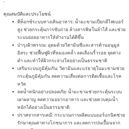
.
คุณสมบัติและประโยชน์
ดีท็อกซ์ระบบทางเดินอาหาร: น้ำมะขามเปียกมีไฟเบอร์
สูง ช่วยกระตุ้นการขับถ่าย ล้างสารพิษในลำไส้ และช่วย
ระบบย่อยอาหารให้ทำงานได้ดีขึ้น
บำรุงผิวพรรณ: อุดมด้วยวิตามินซีและสารต้านอนุมูล
อิสระ ช่วยฟื้นฟูผิวที่หมองคล้ำ ลดเลือนริ้วรอย จุดด่าง
ดำ และทำให้ผิวกระจ่างใสอย่างเป็นธรรมชาติ
เสริมระบบภูมิคุ้มกัน: วิตามินและแร่ธาตุในมะขามช่วย
กระตุ้นภูมิคุ้มกัน ลดความเสี่ยงต่อการติดเชื้อและโรค
หวัด
ลดน้ำหนักอย่างปลอดภัย: น้ำมะขามช่วยกระตุ้นระบบ
เผาผลาญ ลดความอยากอาหาร และช่วยควบคุมน้ำ
หนักได้อย่างเป็นธรรมชาติ
ปราศจากสารเคมี: กระบวนการผลิตแบบออร์แกนิคช่วย
รักษาคุณค่าทางโภชนาการ และลดการปนเปื้อนจาก