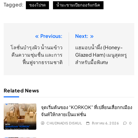
Tagged:
ของโปรด
น้ำมะขามเปียกออร์แกนิค
Previous:
Next:
แนะแนว
เรื่อง
โลชั่นบำรุงผิว น้ำนมข้าว
แฮมอบน้ำผึ้ง (Honey-
คืนความชุ่มชื่น และการ
Glazed Ham) เมนูสุดหรู
ฟื้นฟูจากธรรมชาติ
สำหรับมื้อพิเศษ
Related News
จุดเริ่มต้นของ “KORKOK” ที่เปลี่ยนเสื่อกกเมือง
จันท์ให้กลายเป็นแฟชั่น
CHUDNADIS DISKUL
สิงหาคม 6, 2026
0