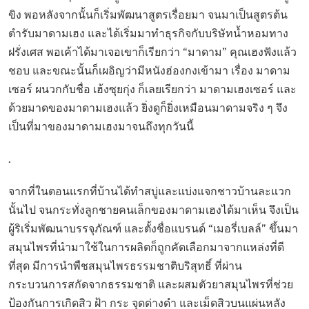
ขิง พอหลังจากนั้นก็เริ่มพัฒนาสูตรเรื่อยมา จนมาเป็นสูตรต้น
ตำรับมาดามเฮง และได้เริ่มมาทำธุรกิจกับบริษัทน้ำหอมทาง
ฝรั่งเศส พอเค้าได้มาเจอเขาก็เรียกว่า “มาดาม” คุณเฮงฟังแล้ว
ชอบ และขณะนั้นก็เผอิญว่ามีหนังฮ่องกงเข้ามา เรื่อง มาดาม
เซอร์ ผนวกกับชื่อ เฮ้งซุยกุ่ง ก็เลยเรียกว่า มาดามเฮงเซอร์ และ
ด้วยมาดของมาดามเฮงแล้ว ยิ่งดูก็ยิ่งเหมือนมาดามจริง ๆ จึง
เป็นที่มาของมาดามเฮงมาจนถึงทุกวันนี้
.
จากที่ในตอนแรกที่บ้านได้ทำสบู่และแบ่งแจกชาวบ้านละแวก
นั้นไป จนกระทั่งลูกชายคนเล็กของมาดามเฮงได้มาเห็น จึงเป็น
ผู้ริเริ่มพัฒนาบรรจุภัณฑ์ และตั้งชื่อแบรนด์ “เมอรี่เบลล์” ขึ้นมา
สมุนไพรที่นำมาใช้ในการผลิตก็ถูกคัดเลือกมาจากแหล่งที่ดี
ที่สุด มีการนำพืชสมุนไพรธรรมชาติบริสุทธิ์ ที่ผ่าน
กระบวนการสกัดจากธรรมชาติ และผสมตัวยาสมุนไพรที่ช่วย
ป้องกันการเกิดสิว ฝ้า กระ จุดด่างดำ และเม็ดสิวบนแผ่นหลัง