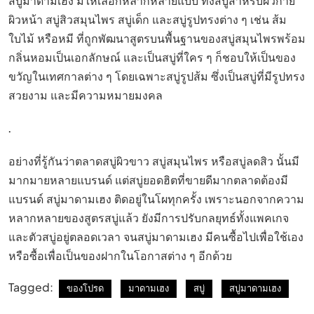
สบู่มาดามเฮง มีให้เลือกหลากหลายแบบ ทั้งสบู่สำหรับผิวกาย
ผิวหน้า สบู่สิวสมุนไพร สบู่เด็ก และสบู่รูปทรงต่าง ๆ เช่น ส้ม
ใบไม้ หรือหมี ที่ถูกพัฒนาสูตรบนพื้นฐานของสบู่สมุนไพรพร้อม
กลิ่นหอมเป็นเอกลักษณ์ และเป็นสบู่ที่ใคร ๆ ก็ชอบให้เป็นของ
ขวัญในเทศกาลต่าง ๆ โดยเฉพาะสบู่รูปส้ม ซึ่งเป็นสบู่ที่มีรูปทรง
สวยงาม และมีความหมายมงคล
.
อย่างที่รู้กันว่าตลาดสบู่ผิวขาว สบู่สมุนไพร หรือสบู่ลดสิว นั้นมี
มากมายหลายแบรนด์ แต่สบู่ยอดฮิตที่ขายดีมากตลาดต้องมี
แบรนด์ สบู่มาดามเฮง ติดอยู่ในโผทุกครั้ง เพราะนอกจากความ
หลากหลายของสูตรสบู่แล้ว ยังมีการปรับกลยุทธ์ทั้งแพคเกจ
และตัวสบู่อยู่ตลอดเวลา จนสบู่มาดามเฮง มีคนซื้อไปเพื่อใช้เอง
หรือซื้อเพื่อเป็นของฝากในโอกาสต่าง ๆ อีกด้วย
Tagged:
ของโปรด
มาดามเฮง
สบู่
สบู่มาดามเฮง