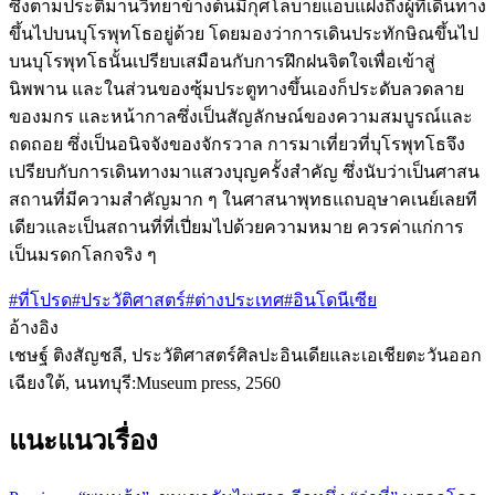
ซึ่งตามประติมานวิทยาข้างต้นมีกุศโลบายแอบแฝงถึงผู้ที่เดินทาง
ขึ้นไปบนบุโรพุทโธอยู่ด้วย โดยมองว่าการเดินประทักษิณขึ้นไป
บนบุโรพุทโธนั้นเปรียบเสมือนกับการฝึกฝนจิตใจเพื่อเข้าสู่
นิพพาน และในส่วนของซุ้มประตูทางขึ้นเองก็ประดับลวดลาย
ของมกร และหน้ากาลซึ่งเป็นสัญลักษณ์ของความสมบูรณ์และ
ถดถอย ซึ่งเป็นอนิจจังของจักรวาล การมาเที่ยวที่บุโรพุทโธจึง
เปรียบกับการเดินทางมาแสวงบุญครั้งสำคัญ ซึ่งนับว่าเป็นศาสน
สถานที่มีความสำคัญมาก ๆ ในศาสนาพุทธแถบอุษาคเนย์เลยที
เดียวและเป็นสถานที่ที่เปี่ยมไปด้วยความหมาย ควรค่าแก่การ
เป็นมรดกโลกจริง ๆ
#ที่โปรด
#ประวัติศาสตร์
#ต่างประเทศ
#อินโดนีเซีย
อ้างอิง
เชษฐ์ ติงสัญชลี, ประวัติศาสตร์ศิลปะอินเดียและเอเชียตะวันออก
เฉียงใต้, นนทบุรี:Museum press, 2560
แนะแนวเรื่อง