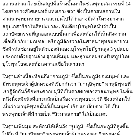
สถานเก่าแก่โดยเป็นสถูปที่สร้างขึ้นมาในช่วงพุทธศตวรรษที่ 14
โดยราชวงศ์ไศเลนทร์ แห่งเกาะชวา ซึ่งเป็นศาสนสถานใน
ศาสนาพุทธมหายาน และเป็นไปได้ว่าอาจมีเค้าโครงมาจาก
สถูปเกสาริยาในศิลปะปาละ, อินเดีย บุโรพุทโธนับว่าเป็น
สถาปัตยกรรมที่ถูกออกแบบขึ้นมาเพื่อสะท้อนให้เห็นถึงความ
เชื่อเกี่ยวกับ “มณฑล” หรือภูมิจักรวาลในศาสนาพุทธมหายาน
ซึ่งมีรหัสซ่อนอยู่ในตัวของมันเอง.บุโรพุทโธมีฐานสูง 3 รูปแบบ
ประกอบด้วยฐานล่าง ฐานเพิ่มมุม และฐานกลมรองรับสถูป โดย
บุโรพุทโธจะสะท้อนความเชื่อในศาสนา
ในฐานล่างนี้สะท้อนถึง “กามภูมิ” ซึ่งเป็นภพภูมิของมนุษย์ และ
มีพระพุทธเจ้าผู้ปกครองที่เรียกกันว่า “มานุษิพุทธ” มานุษิพุทธที่
เรารู้จักกันก็คือพระศากยมุนีที่เป็นศาสดาของศาสนาพุทธ ในชั้น
หนึ่งนี้จะมีผนังที่แกะสลักเป็นเรื่องราวพุทธประวัติ ซึ่งสะท้อนให้
เห็นว่า มานุษิพุทธนั้นก็เป็นมนุษย์ เกิด แก่ เจ็บ ตาย ได้ เป็น
พระพุทธเจ้าที่มีกายเป็น “นิรมาณกาย” ไม่เป็นอมตะ
ในฐานเพิ่มมุม สะท้อนให้เห็นถึง “รูปภูมิ” ซึ่งเป็นภพภูมิที่สูงขึ้น
ไปอีก มี “ธยานิพุทธ” พระพุทธเจ้าผู้ปกครองอยู่ 5 พระองค์