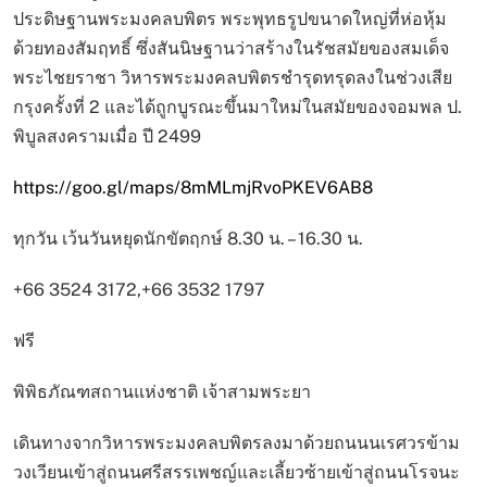
ประดิษฐานพระมงคลบพิตร พระพุทธรูปขนาดใหญ่ที่ห่อหุ้ม
ด้วยทองสัมฤทธิ์ ซึ่งสันนิษฐานว่าสร้างในรัชสมัยของสมเด็จ
พระไชยราชา วิหารพระมงคลบพิตรชำรุดทรุดลงในช่วงเสีย
กรุงครั้งที่ 2 และได้ถูกบูรณะขึ้นมาใหม่ในสมัยของจอมพล ป.
พิบูลสงครามเมื่อ ปี 2499
https://goo.gl/maps/8mMLmjRvoPKEV6AB8
ทุกวัน เว้นวันหยุดนักขัตฤกษ์ 8.30 น. – 16.30 น.
+66 3524 3172,+66 3532 1797
ฟรี
พิพิธภัณฑสถานแห่งชาติ เจ้าสามพระยา
เดินทางจากวิหารพระมงคลบพิตรลงมาด้วยถนนนเรศวรข้าม
วงเวียนเข้าสู่ถนนศรีสรรเพชญ์และเลี้ยวซ้ายเข้าสู่ถนนโรจนะ