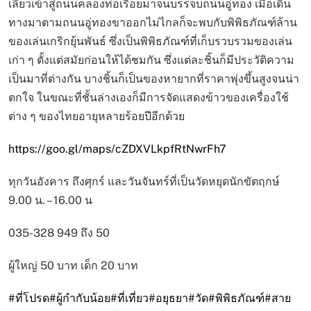
เลี้ยวเข้าสู่ถนนคลองท่อเรื่อยมาจนบรรจบถนนอู่ทอง เมื่อเดิน
ทางมาตามถนนอู่ทองขาออกไม่ไกลก็จะพบกับพิพิธภัณฑ์ล้าน
ของเล่นเกริกยุ้นพันธ์ ซึ่งเป็นพิพิธภัณฑ์ที่เก็บรวบรวมของเล่น
เก่า ๆ ตั้งแต่สมัยก่อนให้ได้ชมกัน ซึ่งแต่ละชิ้นก็มีประวัติความ
เป็นมาที่ต่างกัน บางชิ้นก็เป็นของหายากที่ราคาพุ่งขึ้นสูงจนน่า
ตกใจ ในขณะที่ชั้นล่างเองก็มีการจัดแสดงข้าวของเครื่องใช้
ต่าง ๆ ของไทยอายุหลายร้อยปีอีกด้วย
https://goo.gl/maps/cZDXVLkpfRtNwrFh7
ทุกวันอังคาร ถึงศุกร์ และวันจันทร์ที่เป็นวัดหยุดนักขัตฤกษ์
9.00 น. – 16.00 น
035-328 949 ถึง 50
ผู้ใหญ่ 50 บาท เด็ก 20 บาท
#ที่โปรด
#ผู้กำกับน้อย
#ที่เที่ยว
#อยุธยา
#วัด
#พิพิธภัณฑ์
#สาย