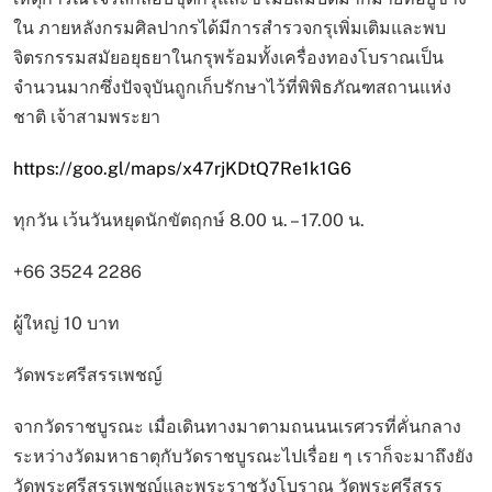
ใน ภายหลังกรมศิลปากรได้มีการสำรวจกรุเพิ่มเติมและพบ
จิตรกรรมสมัยอยุธยาในกรุพร้อมทั้งเครื่องทองโบราณเป็น
จำนวนมากซึ่งปัจจุบันถูกเก็บรักษาไว้ที่พิพิธภัณฑสถานแห่ง
ชาติ เจ้าสามพระยา
https://goo.gl/maps/x47rjKDtQ7Re1k1G6
ทุกวัน เว้นวันหยุดนักขัตฤกษ์ 8.00 น. – 17.00 น.
+66 3524 2286
ผู้ใหญ่ 10 บาท
วัดพระศรีสรรเพชญ์
จากวัดราชบูรณะ เมื่อเดินทางมาตามถนนนเรศวรที่คั่นกลาง
ระหว่างวัดมหาธาตุกับวัดราชบูรณะไปเรื่อย ๆ เราก็จะมาถึงยัง
วัดพระศรีสรรเพชญ์และพระราชวังโบราณ วัดพระศรีสรร