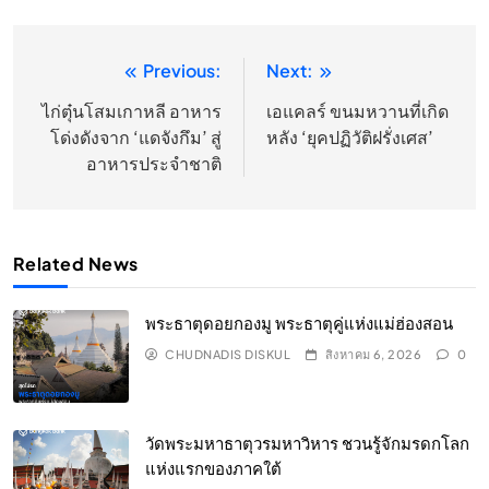
Previous:
Next:
แนะแนว
เรื่อง
ไก่ตุ๋นโสมเกาหลี อาหาร
เอแคลร์ ขนมหวานที่เกิด
โด่งดังจาก ‘แดจังกึม’ สู่
หลัง ‘ยุคปฏิวัติฝรั่งเศส’
อาหารประจำชาติ
Related News
พระธาตุดอยกองมู พระธาตุคู่แห่งแม่ฮ่องสอน
CHUDNADIS DISKUL
สิงหาคม 6, 2026
0
วัดพระมหาธาตุวรมหาวิหาร ชวนรู้จักมรดกโลก
แห่งแรกของภาคใต้