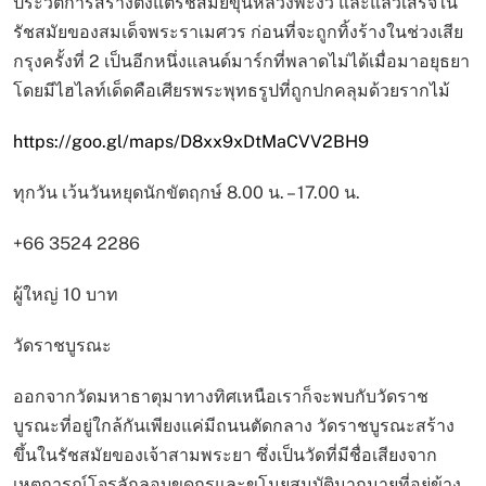
ประวัติการสร้างตั้งแต่รัชสมัยขุนหลวงพะงั่ว และแล้วเสร็จใน
รัชสมัยของสมเด็จพระราเมศวร ก่อนที่จะถูกทิ้งร้างในช่วงเสีย
กรุงครั้งที่ 2 เป็นอีกหนึ่งแลนด์มาร์กที่พลาดไม่ได้เมื่อมาอยุธยา
โดยมีไฮไลท์เด็ดคือเศียรพระพุทธรูปที่ถูกปกคลุมด้วยรากไม้
https://goo.gl/maps/D8xx9xDtMaCVV2BH9
ทุกวัน เว้นวันหยุดนักขัตฤกษ์ 8.00 น. – 17.00 น.
+66 3524 2286
ผู้ใหญ่ 10 บาท
วัดราชบูรณะ
ออกจากวัดมหาธาตุมาทางทิศเหนือเราก็จะพบกับวัดราช
บูรณะที่อยู่ใกล้กันเพียงแค่มีถนนตัดกลาง วัดราชบูรณะสร้าง
ขึ้นในรัชสมัยของเจ้าสามพระยา ซึ่งเป็นวัดที่มีชื่อเสียงจาก
เหตุการณ์โจรลักลอบขุดกรุและขโมยสมบัติมากมายที่อยู่ข้าง