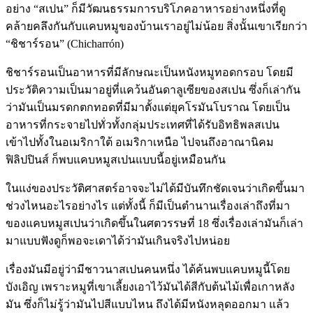
อย่าง “สเปน” ก็มีวัฒนธรรมการบริโภคอาหารอย่างหนึ่งที่ดู
คล้ายคลึงกันกับแคบหมูของบ้านเราอยู่ไม่น้อย สิ่งนั้นเขาเรียกว่า
“ชิชาร์รอน” (Chicharrón)
ชิชาร์รอนเป็นอาหารที่มีลักษณะเป็นหนังหมูทอดกรอบ โดยมี
ประวัติความเป็นมาอยู่ที่แคว้นอันดาลูเซียของสเปน ซึ่งก็เล่ากัน
ว่ามันเป็นมรดกตกทอดที่มีมาตั้งแต่ยุคโรมันโบราณ โดยเป็น
อาหารที่กระจายไปทั่วทั้งกลุ่มประเทศที่ได้รับอิทธิพลสเปน
เข้าไปทั้งในอเมริกาใต้ อเมริกาเหนือ ไปจนถึงอาณานิคม
ฟิลิปปินส์ ก็พบแคบหมูสเปนแบบนี้อยู่เหมือนกัน
ในแง่ของประวัติศาสตร์อาจจะไม่ได้มีบันทึกชัดเจนว่าเกิดขึ้นมา
ช่วงไหนอะไรอย่างไร แต่ทั้งนี้ ก็มีเป็นตำนานเรื่องเล่าถึงที่มา
ของแคบหมูสเปนว่าเกิดขึ้นในศตวรรษที่ 18 ซึ่งเรื่องเล่ามันก็เล่า
มาแบบฟังดูก็พอจะเดาได้ว่ามันเกินจริงไปหน่อย
เรื่องมันมีอยู่ว่ามีชาวนาสเปนคนหนึ่ง ได้ค้นพบแคบหมูนี้โดย
บังเอิญ เพราะหมูที่เขาเลี้ยงเอาไว้มันได้สีกับต้นไม้เพื่อเกาหลัง
มัน ซึ่งก็ไม่รู้ว่ามันไปสีแบบไหน ถึงได้มีหนังหลุดออกมา แล้ว