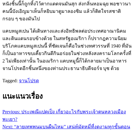
หนังชิ้นนี้ก็ถูกทิ้งไว้ตากแดดจนมันสุก ส่งกลิ่นหอมฉุย พอชาวนา
คนนี้บังเอิญมาเห็นก็หยิบมาดูมาลองชิม แล้วก็ติดใจรสชาติ
กรอบ ๆ ของมันไป
แคบหมูสเปน ได้เดินทางและส่งอิทธิพลต่อประเทศอาณานิคม
และดินแดนรอบข้างด้วย ในสหรัฐอเมริกา ก็ปรากฎความนิยม
บริโภคแคบหมูสเปนนี้ ที่ชัดเจนก็คือในช่วงทศวรรษที่ 1940 ที่มัน
ก็เป็นอาหารขบเคี้ยวกินดีกินอร่อยในช่วงหลังสงครามโลกครั้งที่
2 ไม่เพียงเท่านั้น ในอเมริกา แคบหมูนี้ก็ได้กลายมาเป็นอาหาร
จานโปรดอีกชิ้นหนึ่งของท่านประธานาธิบดีจอร์จ บุช ด้วย
Tagged:
จานโปรด
แนะแนวเรื่อง
Previous:
ประเพณีแปดเป็ง เกี่ยวอะไรกับพระเจ้าตนหลวงเมือง
พะเยา?
Next:
“ลายเทพพนมบนผืนไหม” เสน่ห์มัดหมี่ที่งดงามทุกขั้นตอน