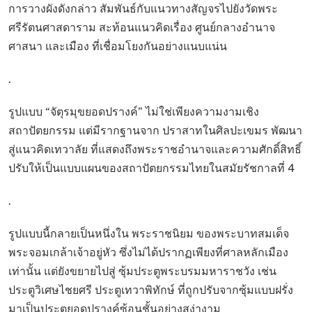
การวางผังดังกล่าว สัมพันธ์กับแนวทางสัญจรไปยังวัดพระ
ศรีรัตนศาสดาราม สะท้อนแนวคิดเรื่อง ศูนย์กลางอำนาจ
ศาสนา และเมือง ที่เชื่อมโยงกันอย่างแนบแน่น
.
รูปแบบ “จัตุรมุขยอดปรางค์” ไม่ใช่เพียงความงามเชิง
สถาปัตยกรรม แต่มีรากฐานจาก ปราสาทในศิลปะเขมร พัฒนา
สู่แนวคิดเทวาลัย ที่แสดงถึงพระราชอำนาจและความศักดิ์สิทธิ์
ปรับให้เป็นแบบแผนของสถาปัตยกรรมไทยในสมัยรัชกาลที่ 4
.
รูปแบบนี้กลายเป็นหนึ่งใน พระราชนิยม ของพระบาทสมเด็จ
พระจอมเกล้าเจ้าอยู่หัว ซึ่งไม่ได้ปรากฏเพียงที่ศาลหลักเมือง
เท่านั้น แต่ยังขยายไปสู่ ซุ้มประตูพระบรมมหาราชวัง เช่น
ประตูวิเศษไชยศรี ประตูเทวาพิทักษ์ ที่ถูกปรับจากซุ้มแบบฝรั่ง
มาเป็นประตูยอดปรางค์ซ้อนชั้นอย่างสง่างาม