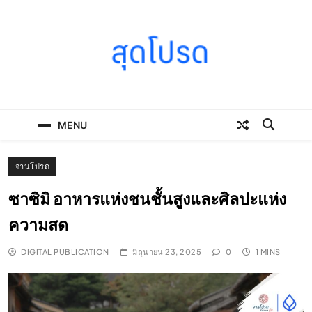
Skip
to
content
SOODPROD
Telling Thai stories with heart and craft
MENU
จานโปรด
ซาซิมิ อาหารแห่งชนชั้นสูงและศิลปะแห่ง
ความสด
DIGITAL PUBLICATION
มิถุนายน 23, 2025
0
1 MINS