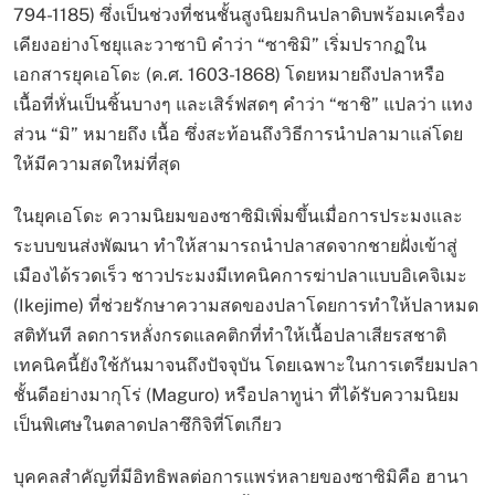
794-1185) ซึ่งเป็นช่วงที่ชนชั้นสูงนิยมกินปลาดิบพร้อมเครื่อง
เคียงอย่างโชยุและวาซาบิ คำว่า “ซาซิมิ” เริ่มปรากฏใน
เอกสารยุคเอโดะ (ค.ศ. 1603-1868) โดยหมายถึงปลาหรือ
เนื้อที่หั่นเป็นชิ้นบางๆ และเสิร์ฟสดๆ คำว่า “ซาชิ” แปลว่า แทง
ส่วน “มิ” หมายถึง เนื้อ ซึ่งสะท้อนถึงวิธีการนำปลามาแล่โดย
ให้มีความสดใหม่ที่สุด
ในยุคเอโดะ ความนิยมของซาซิมิเพิ่มขึ้นเมื่อการประมงและ
ระบบขนส่งพัฒนา ทำให้สามารถนำปลาสดจากชายฝั่งเข้าสู่
เมืองได้รวดเร็ว ชาวประมงมีเทคนิคการฆ่าปลาแบบอิเคจิเมะ
(Ikejime) ที่ช่วยรักษาความสดของปลาโดยการทำให้ปลาหมด
สติทันที ลดการหลั่งกรดแลคติกที่ทำให้เนื้อปลาเสียรสชาติ
เทคนิคนี้ยังใช้กันมาจนถึงปัจจุบัน โดยเฉพาะในการเตรียมปลา
ชั้นดีอย่างมากุโร่ (Maguro) หรือปลาทูน่า ที่ได้รับความนิยม
เป็นพิเศษในตลาดปลาซึกิจิที่โตเกียว
บุคคลสำคัญที่มีอิทธิพลต่อการแพร่หลายของซาซิมิคือ ฮานา