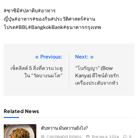
#ซาซิมิ
#ปลาดิบ
#อาหาร
ญี่ปุ่น
#อาหาร
#ของกิน
#ประวัติศาสตร์
#จาน
โปรด
#BBL
#BangkokBank
#ธนาคารกรุงเทพ
Previous:
Next:
แนะแนว
เรื่อง
เช็คลิสต์ 5 สิ่งที่ควรแวะดู
“โบกัญญา” (Bow
ใน “วัดบางนมโค”
Kanya) ดีไซน์ด้วยรัก
เครื่องประดับจากหัว
Related News
ตับหวาน มันหวานยังไง?
CHUDNADIS DISKUL
สิงหาคม 6, 2026
0