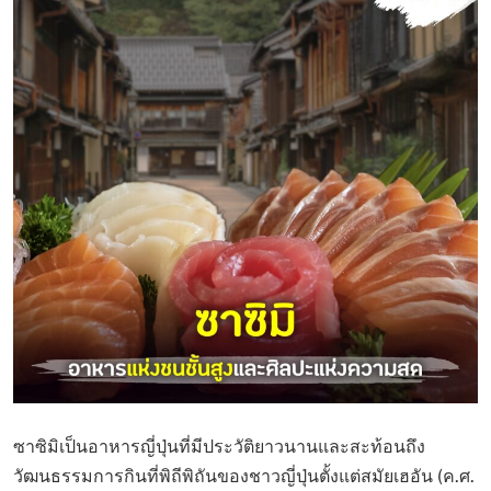
ซาซิมิเป็นอาหารญี่ปุ่นที่มีประวัติยาวนานและสะท้อนถึง
วัฒนธรรมการกินที่พิถีพิถันของชาวญี่ปุ่นตั้งแต่สมัยเฮอัน (ค.ศ.