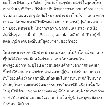
ยะ โยเฮ (Hanaya Yohei) ผู้ก่อตั้งร้านซูชิแบบนิกิริในยุคเอโดะ
เขาปรับปรุงวิธีการเสิร์ฟปลาดิบด้วยการวางปลาบนข้าวปรุงรส
ซึ่งเป็นต้นแบบของซูชิสมัยใหม่ แม้ซาซิมิจะไม่มีข้าว แต่เทคนิค
การแล่ปลาของเขามีอิทธิพลต่อวงการอาหารญี่ปุ่นในเวลาต่อ
มา ปัจจุบันซาซิมิไม่ได้จำกัดเฉพาะปลาทะเล แต่รวมถึงเนื้อ
สัตว์อื่นๆ อย่างเนื้อม้า (Basashi) และปลาหมึกยักษ์ (Tako) ที่
แต่ละภูมิภาคของญี่ปุ่นมีสูตรเฉพาะของตัวเอง
ในช่วงศตวรรษที่ 20 ซาซิมิเริ่มแพร่หลายไปทั่วโลกเมื่ออาหาร
ญี่ปุ่นได้รับความนิยมในต่างประเทศ โดยเฉพาะใน
สหรัฐอเมริกาและยุโรป การขนส่งสินค้าทางอากาศที่พัฒนา
ขึ้นทำให้สามารถนำเข้าปลาสดจากญี่ปุ่น ไปยังร้านอาหารระ
ดับไฮเอนด์ทั่วโลก เชฟญี่ปุ่นที่อพยพไปต่างประเทศก็มีบทบาท
สำคัญ ในการเผยแพร่วัฒนธรรมการกินซาซิมิ หนึ่งในนั้นคือ
โนบุ มัตสึฮิสะ (Nobu Matsuhisa) ที่นำเสนอเมนูฟิวชั่นระหว่าง
ซาซิมิกับรสชาติแบบตะวันตก ทำให้เป็นที่รู้จักในหมู่คนดังและ
นักชิมระดับโลก