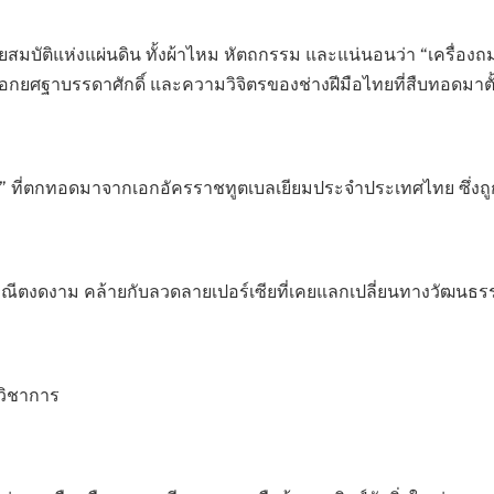
ยสมบัติแห่งแผ่นดิน ทั้งผ้าไหม หัตถกรรม และแน่นอนว่า “เครื่องถ
บ่งบอกยศฐาบรรดาศักดิ์ และความวิจิตรของช่างฝีมือไทยที่สืบทอดมา
อก” ที่ตกทอดมาจากเอกอัครราชทูตเบลเยียมประจำประเทศไทย ซึ
าณีตงดงาม คล้ายกับลวดลายเปอร์เซียที่เคยแลกเปลี่ยนทางวัฒน
กวิชาการ