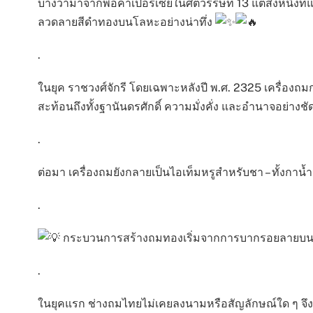
บ้างว่ามาจากพ่อค้าเปอร์เซียในศตวรรษที่ 13 แต่สิ่งหนึ่ง
ลวดลายสีดำทองบนโลหะอย่างน่าทึ่ง
.
ในยุค ราชวงศ์จักรี โดยเฉพาะหลังปี พ.ศ. 2325 เครื่อง
สะท้อนถึงทั้งฐานันดรศักดิ์ ความมั่งคั่ง และอำนาจอย่างชั
.
ต่อมา เครื่องถมยังกลายเป็นไอเท็มหรูสำหรับชา – ทั้งก
.
กระบวนการสร้างถมทองเริ่มจากการบากรอยลายบนพื้
.
ในยุคแรก ช่างถมไทยไม่เคยลงนามหรือสัญลักษณ์ใด ๆ จึงต้