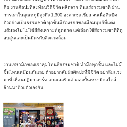
คือ งานศิลปะที่สะท้อนวิถีชีวิต ผลิตจาก หินแร่ธรรมชาติ ผ่าน
การเผาในอุณหภูมิสูงถึง 1,300 องศาเซลเซียส จนเนื้อดินบิด
ตัวอย่างเป็นธรรมชาติ ทุกชิ้นมีร่องรอยของมือมนุษย์ที่แต่ง
แต้มลงไป ไม่ใช้สีสังเคราะห์ฉูดฉาด แต่เลือกใช้สีธรรมชาติที่ดู
อบอุ่นและเป็นมิตรกับสิ่งแวดล้อม
.
งานเซรามิกของเราคุมโทนสีธรรมชาติ ทำมือทุกชิ้น และไม่มี
ชิ้นไหนเหมือนกันเลย ถ้าอยากสัมผัสศิลปะที่มีชีวิต อย่าลืมแวะ
มาที่ เฮือนปฏิมา อาร์ท แกลเลอรี แล้วลองปั้นเซรามิกสไตล์
ล้านนาด้วยตัวเองกัน