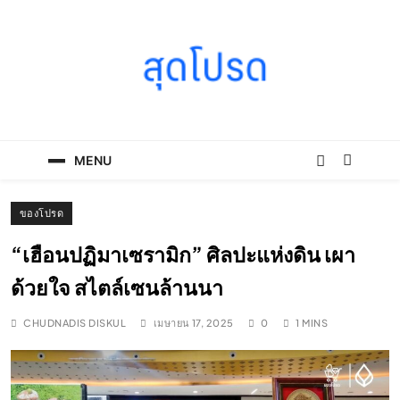
Skip
to
content
SOODPROD
Telling Thai stories with heart and craft
MENU
ของโปรด
“เฮือนปฏิมาเซรามิก” ศิลปะแห่งดิน เผา
ด้วยใจ สไตล์เซนล้านนา
CHUDNADIS DISKUL
เมษายน 17, 2025
0
1 MINS