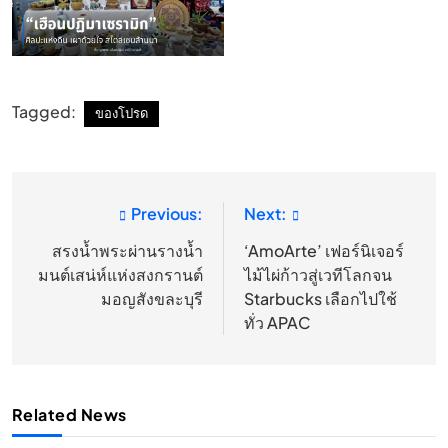
Tagged:
ของโปรด
Previous:
Next:
แนะแนว
เรื่อง
สรงน้ำพระผ่านรางน้ำ
‘AmoArte’ เฟอร์นิเจอร์
มนต์เสน่ห์แห่งสงกรานต์
ไม้ไผ่ก้าวสู่เวทีโลกจน
มอญสังขละบุรี
Starbucks เลือกไปใช้
ทั่ว APAC
Related News