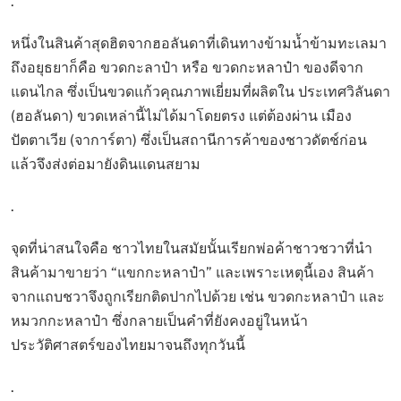
.
หนึ่งในสินค้าสุดฮิตจากฮอลันดาที่เดินทางข้ามน้ำข้ามทะเลมา
ถึงอยุธยาก็คือ ขวดกะลาป๋า หรือ ขวดกะหลาป๋า ของดีจาก
แดนไกล ซึ่งเป็นขวดแก้วคุณภาพเยี่ยมที่ผลิตใน ประเทศวิลันดา
(ฮอลันดา) ขวดเหล่านี้ไม่ได้มาโดยตรง แต่ต้องผ่าน เมือง
ปัตตาเวีย (จาการ์ตา) ซึ่งเป็นสถานีการค้าของชาวดัตช์ก่อน
แล้วจึงส่งต่อมายังดินแดนสยาม
.
จุดที่น่าสนใจคือ ชาวไทยในสมัยนั้นเรียกพ่อค้าชาวชวาที่นำ
สินค้ามาขายว่า “แขกกะหลาป๋า” และเพราะเหตุนี้เอง สินค้า
จากแถบชวาจึงถูกเรียกติดปากไปด้วย เช่น ขวดกะหลาป๋า และ
หมวกกะหลาป๋า ซึ่งกลายเป็นคำที่ยังคงอยู่ในหน้า
ประวัติศาสตร์ของไทยมาจนถึงทุกวันนี้
.