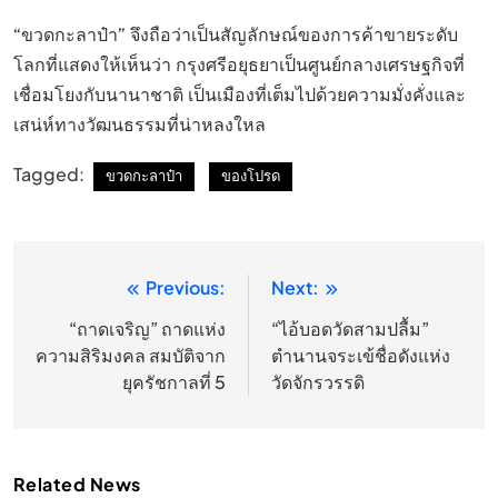
“ขวดกะลาป๋า” จึงถือว่าเป็นสัญลักษณ์ของการค้าขายระดับ
โลกที่แสดงให้เห็นว่า กรุงศรีอยุธยาเป็นศูนย์กลางเศรษฐกิจที่
เชื่อมโยงกับนานาชาติ เป็นเมืองที่เต็มไปด้วยความมั่งคั่งและ
เสน่ห์ทางวัฒนธรรมที่น่าหลงใหล
Tagged:
ขวดกะลาป๋า
ของโปรด
Previous:
Next:
แนะแนว
เรื่อง
“ถาดเจริญ” ถาดแห่ง
“ไอ้บอดวัดสามปลื้ม”
ความสิริมงคล สมบัติจาก
ตำนานจระเข้ชื่อดังแห่ง
ยุครัชกาลที่ 5
วัดจักรวรรดิ
Related News