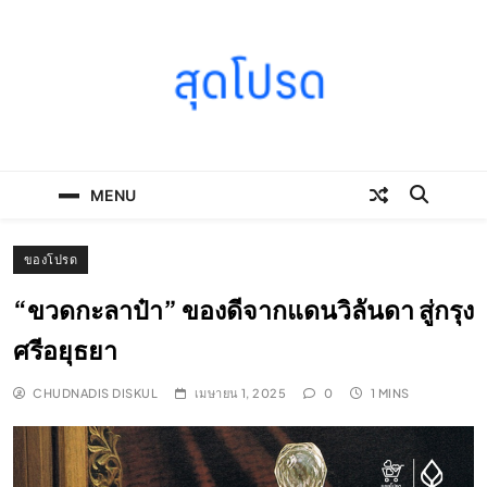
Skip
to
content
SOODPROD
Telling Thai stories with heart and craft
MENU
ของโปรด
“ขวดกะลาป๋า” ของดีจากแดนวิลันดา สู่กรุง
ศรีอยุธยา
CHUDNADIS DISKUL
เมษายน 1, 2025
0
1 MINS