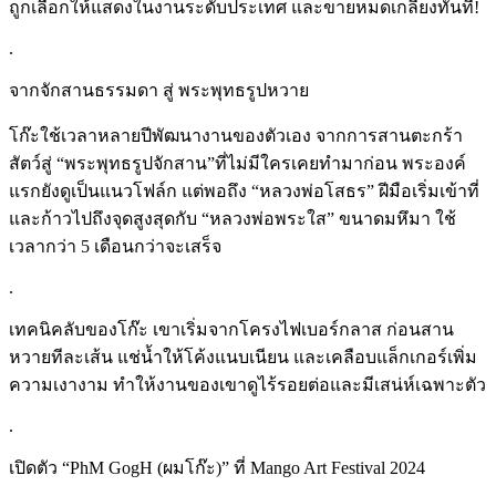
ถูกเลือกให้แสดงในงานระดับประเทศ และขายหมดเกลี้ยงทันที!
.
จากจักสานธรรมดา สู่ พระพุทธรูปหวาย
โก๊ะใช้เวลาหลายปีพัฒนางานของตัวเอง จากการสานตะกร้า
สัตว์สู่ “พระพุทธรูปจักสาน”ที่ไม่มีใครเคยทำมาก่อน พระองค์
แรกยังดูเป็นแนวโฟล์ก แต่พอถึง “หลวงพ่อโสธร” ฝีมือเริ่มเข้าที่
และก้าวไปถึงจุดสูงสุดกับ “หลวงพ่อพระใส” ขนาดมหึมา ใช้
เวลากว่า 5 เดือนกว่าจะเสร็จ
.
เทคนิคลับของโก๊ะ เขาเริ่มจากโครงไฟเบอร์กลาส ก่อนสาน
หวายทีละเส้น แช่น้ำให้โค้งแนบเนียน และเคลือบแล็กเกอร์เพิ่ม
ความเงางาม ทำให้งานของเขาดูไร้รอยต่อและมีเสน่ห์เฉพาะตัว
.
เปิดตัว “PhM GogH (ผมโก๊ะ)” ที่ Mango Art Festival 2024