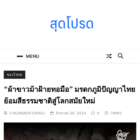
Skip
to
content
SOODPROD
Telling Thai stories with heart and craft
MENU
ของโปรด
“ผ้าขาวม้าฝ้ายทอมือ” มรดกภูมิปัญญาไทย
ย้อมสีธรรมชาติสู่โลกสมัยใหม่
CHUDNADIS DISKUL
สิงหาคม 30, 2024
0
1 MINS