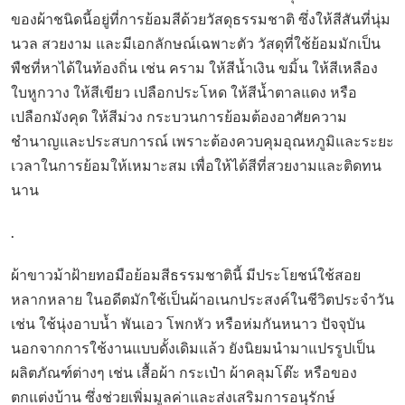
ของผ้าชนิดนี้อยู่ที่การย้อมสีด้วยวัสดุธรรมชาติ ซึ่งให้สีสันที่นุ่ม
นวล สวยงาม และมีเอกลักษณ์เฉพาะตัว วัสดุที่ใช้ย้อมมักเป็น
พืชที่หาได้ในท้องถิ่น เช่น คราม ให้สีน้ำเงิน ขมิ้น ให้สีเหลือง
ใบหูกวาง ให้สีเขียว เปลือกประโหด ให้สีน้ำตาลแดง หรือ
เปลือกมังคุด ให้สีม่วง กระบวนการย้อมต้องอาศัยความ
ชำนาญและประสบการณ์ เพราะต้องควบคุมอุณหภูมิและระยะ
เวลาในการย้อมให้เหมาะสม เพื่อให้ได้สีที่สวยงามและติดทน
นาน
.
ผ้าขาวม้าฝ้ายทอมือย้อมสีธรรมชาตินี้ มีประโยชน์ใช้สอย
หลากหลาย ในอดีตมักใช้เป็นผ้าอเนกประสงค์ในชีวิตประจำวัน
เช่น ใช้นุ่งอาบน้ำ พันเอว โพกหัว หรือห่มกันหนาว ปัจจุบัน
นอกจากการใช้งานแบบดั้งเดิมแล้ว ยังนิยมนำมาแปรรูปเป็น
ผลิตภัณฑ์ต่างๆ เช่น เสื้อผ้า กระเป๋า ผ้าคลุมโต๊ะ หรือของ
ตกแต่งบ้าน ซึ่งช่วยเพิ่มมูลค่าและส่งเสริมการอนุรักษ์