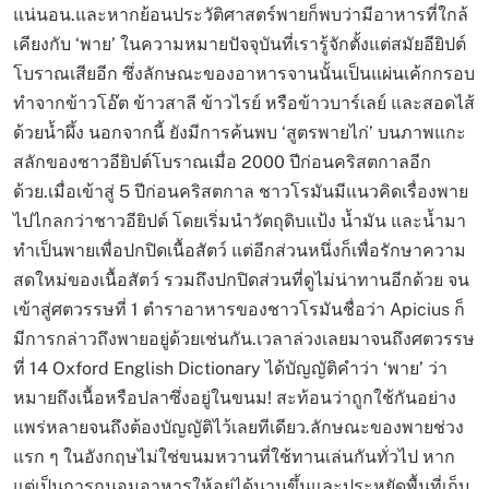
แน่นอน.และหากย้อนประวัติศาสตร์พายก็พบว่ามีอาหารที่ใกล้
เคียงกับ ‘พาย’ ในความหมายปัจจุบันที่เรารู้จักตั้งแต่สมัยอียิปต์
โบราณเสียอีก ซึ่งลักษณะของอาหารจานนั้นเป็นแผ่นเค้กกรอบ
ทำจากข้าวโอ๊ต ข้าวสาลี ข้าวไรย์ หรือข้าวบาร์เลย์ และสอดไส้
ด้วยน้ำผึ้ง นอกจากนี้ ยังมีการค้นพบ ‘สูตรพายไก่’ บนภาพแกะ
สลักของชาวอียิปต์โบราณเมื่อ 2000 ปีก่อนคริสตกาลอีก
ด้วย.เมื่อเข้าสู่ 5 ปีก่อนคริสตกาล ชาวโรมันมีแนวคิดเรื่องพาย
ไปไกลกว่าชาวอียิปต์ โดยเริ่มนำวัตถุดิบแป้ง น้ำมัน และน้ำมา
ทำเป็นพายเพื่อปกปิดเนื้อสัตว์ แต่อีกส่วนหนึ่งก็เพื่อรักษาความ
สดใหม่ของเนื้อสัตว์ รวมถึงปกปิดส่วนที่ดูไม่น่าทานอีกด้วย จน
เข้าสู่ศตวรรษที่ 1 ตำราอาหารของชาวโรมันชื่อว่า Apicius ก็
มีการกล่าวถึงพายอยู่ด้วยเช่นกัน.เวลาล่วงเลยมาจนถึงศตวรรษ
ที่ 14 Oxford English Dictionary ได้บัญญัติคำว่า ‘พาย’ ว่า
หมายถึงเนื้อหรือปลาซึ่งอยู่ในขนม! สะท้อนว่าถูกใช้กันอย่าง
แพร่หลายจนถึงต้องบัญญัติไว้เลยทีเดียว.ลักษณะของพายช่วง
แรก ๆ ในอังกฤษไม่ใช่ขนมหวานที่ใช้ทานเล่นกันทั่วไป หาก
แต่เป็นการถนอมอาหารให้อยู่ได้นานขึ้นและประหยัดพื้นที่เก็บ