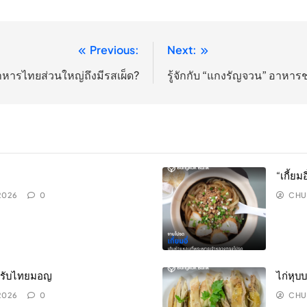
Previous:
Next:
หารไทยส่วนใหญ่ถึงมีรสเผ็ด?
รู้จักกับ “แกงรัญจวน” อาหาร
“เกี้ย
 2026
0
CHU
กสำรับไทยมอญ
ไก่หุบบ
 2026
0
CHU