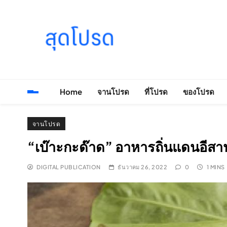
Skip
to
content
SOODPROD
Telling Thai stories with heart and craft
Home
จานโปรด
ที่โปรด
ของโปรด
จานโปรด
“เบ๊าะกะด๊าด” อาหารถิ่นแดนอีสา
DIGITAL PUBLICATION
ธันวาคม 26, 2022
0
1 MINS