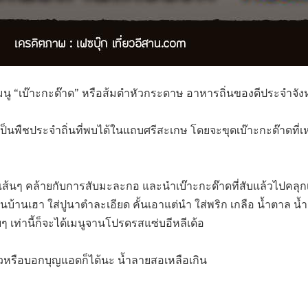
บเมนู “เบ๊าะกะด๊าด” หรือส้มตำหัวกระดาษ อาหารถิ่นของดีประจำจัง
ถือเป็นพืชประจำถิ่นที่พบได้ในแถบศรีสะเกษ โดยจะขุดเบ๊าะกะด๊าดที่เห
้นๆ คล้ายกับการสับมะละกอ และนำเบ๊าะกะด๊าดที่สับแล้วไปคลุกเกลื
บ้านเฮา ใส่ปูนาตำละเอียด คั้นเอาแต่นำ ใส่พริก เกลือ น้ำตาล น้
ๆ เท่านี้ก็จะได้เมนูจานโปรดรสแซ่บอีหลีเด้อ
วิวหรือบอกบุญแอดก็ได้นะ น้ำลายสอเหลือเกิน