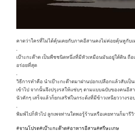
คาดว่าใครที่ไม่ได้คุ้นเคยกับภาคอีสานคงไม่ค่อยคุ้นหูกั
.
เบ๊าะกะด๊าด เป็นพืชชนิดหนึ่งที่มีหัวเหมือนมันอยู่ใต้ดิน 
อร่อยที่สุด
.
วิธีการทำคือ นำเบ๊าะกะด๊าดมาฝานปอกเปลือกแล้วสับเป็นเส
เข้าไป จากนั้นจึงปรุงรสให้แซ่บๆ ตามแบบฉบับของคนอีสาน
นัวคักๆ เสร็จแล้วก็ยกเสริฟในกระด้งที่มีข้าวเหนียววางรอบ
.
พิมพ์ไปก็หิวไป ลูกเพจท่านใดพอรู้ร้านหรือเคยทานก็มารี
#จานโปรด
#เบ๊าะกะด๊าด
#อาหารอีสาน
#ศรีษะเกษ