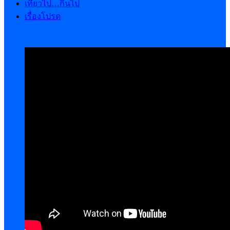
เที่ยวไป…กินไป
เรื่องโปรด