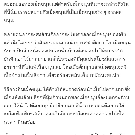
หยอดฝอยทองเม็ดขนุน แต่สำหรับเม็ดขนุนที่เราจะกล่าวถึงใน
ที่นี้นั้น เราจะหมายถึงเม็ดขนุนที่เป็นเม็ดขนุนจริง ๆ จากผล
ขนุน
หลายคนอาจจะสงสัยหรืออาจจะไม่เคยลองเม็ดขนุนของจริง
แล้วนึกไม่ออกว่ามันจะออกมาหน้าตารสชาติอย่างไร เม็ดขนุน
นับว่าเป็นอีกหนึ่งของกินเล่นพื้นบ้านที่อาจจะไม่ได้มีประวัติ
บันทึกเอาไว้มากมาย แต่ก็เป็นของที่มีคุณประโยชน์และสาร
อาหารที่ดีไม่แพ้เนื้อขนุนเลย โดยเมื่อต้มสุกแล้วเม็ดขนุนจะมี
เนื้อข้างในเป็นสีขาว เคี้ยวอร่อยรสมันเค็ม เหมือนรสแห้ว
วิธีการกินเม็ดขนุน ให้ล้างให้สะอาดก่อนนำเม็ดไปตากแดด ซึ่ง
เมื่อแห้งแล้วเปลือกที่หุ้มด้านนอกของเม็ดขนุนก็จะแตกจะร่อน
ออก ให้นำไปต้มจนสุกมีเปลือกนอกสีน้ำตาล ตอนต้มอาจใส่
เกลือเพื่อเพิ่มรสเค็ม ตอนกินก็แกะเปลือกนอกออก จะได้เนื้อ
นวล ๆ กินอร่อย