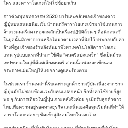
ใคร และคาราโอเกะก็ไม่ใช่ข้อยกเว้น
ราวช่วงพุทธทศวรรษ 2520 บาร์และคลับของเจ้าของชาว
ญี่ปุ่นบนถนนธนิยะเริ่มนำดนตรีคาราโอเกะเข้ามาใช้แทนการ
จ้างวงดนตรีสด เหตุผลหลักเป็นเรื่องปฏิบัติล้วน ๆ คือนักดนตรี
ในยุคนั้นมักขาดงานหรือไม่มาตามเวลาที่นัดไว้ ประกอบกับค่า
จ้างที่สูง เจ้าของร้านจึงหันมาพึ่งพาเทคโนโลยีคาราโอเกะ
แทน รูปแบบแรกที่นำมาใช้คือ “ดนตรีแปดแทร็ก” ซึ่งเป็นม้วน
เทปขนาดใหญ่ที่มีแต่เสียงดนตรี ส่วนเนื้อเพลงจะเขียนลง
กระดาษแผ่นใหญ่ให้แขกกางดูและร้องตาม
ในช่วงแรก ร้านเหล่านี้รับเฉพาะลูกค้าชาวญี่ปุ่น เนื่องจากชาว
ญี่ปุ่นมักไม่ชอบข้องแวะกับคนแปลกหน้า อีกทั้งค่าใช้จ่ายก็สูง
พอ ๆ กับการเที่ยวในญี่ปุ่น ภายหลังจึงค่อย ๆ เปิดรับลูกค้าชาว
ไทยเพื่อความอยู่รอดทางธุรกิจ และนั่นเองคือจุดเริ่มต้นที่ทำให้
คาราโอเกะค่อย ๆ ซึมเข้าสู่สังคมไทยในวงกว้าง