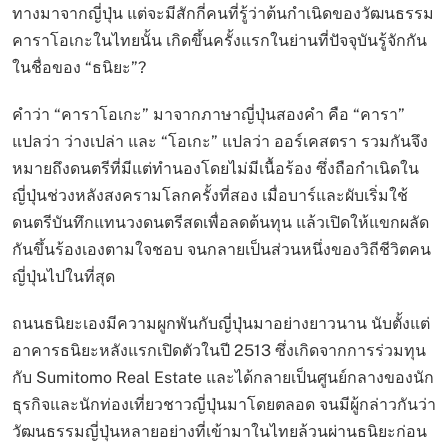
ทางมาจากญี่ปุ่น แต่จะมีสักกี่คนที่รู้ว่าต้นกำเนิดของวัฒนธรรม
คาราโอเกะในไทยนั้น เกิดขึ้นครั้งแรกในย่านที่ปัจจุบันรู้จักกัน
ในชื่อของ “ธนิยะ”?
คำว่า “คาราโอเกะ” มาจากภาษาญี่ปุ่นสองคำ คือ “คารา”
แปลว่า ว่างเปล่า และ “โอเกะ” แปลว่า ออร์เคสตรา รวมกันจึง
หมายถึงดนตรีที่มีแต่ทำนองโดยไม่มีเนื้อร้อง ซึ่งถือกำเนิดใน
ญี่ปุ่นช่วงหลังสงครามโลกครั้งที่สอง เมื่อบาร์และผับเริ่มใช้
ดนตรีบันทึกแทนวงดนตรีสดเพื่อลดต้นทุน แล้วเปิดให้แขกผลัด
กันขึ้นร้องเองตามใจชอบ จนกลายเป็นส่วนหนึ่งของวิถีชีวิตคน
ญี่ปุ่นไปในที่สุด
ถนนธนิยะเองมีความผูกพันกับญี่ปุ่นมาอย่างยาวนาน นับตั้งแต่
อาคารธนิยะหลังแรกเปิดตัวในปี 2513 ซึ่งเกิดจากการร่วมทุน
กับ Sumitomo Real Estate และได้กลายเป็นศูนย์กลางของนัก
ธุรกิจและนักท่องเที่ยวชาวญี่ปุ่นมาโดยตลอด จนมีผู้กล่าวกันว่า
วัฒนธรรมญี่ปุ่นหลายอย่างที่เข้ามาในไทยล้วนผ่านธนิยะก่อน