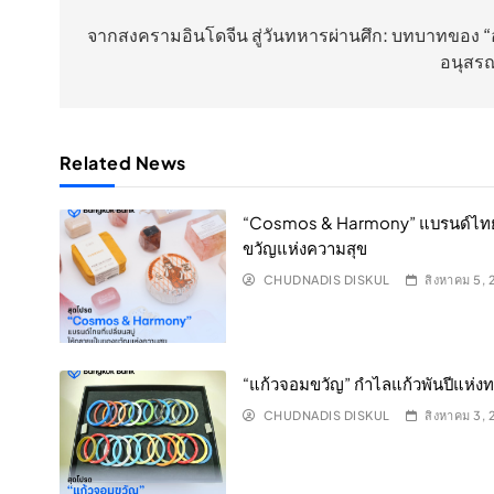
เรื่อง
จากสงครามอินโดจีน สู่วันทหารผ่านศึก: บทบาทของ “อ
อนุสรณ
Related News
“Cosmos & Harmony” แบรนด์ไทยที่
ขวัญแห่งความสุข
CHUDNADIS DISKUL
สิงหาคม 5,
“แก้วจอมขวัญ” กำไลแก้วพันปีแห่งท
CHUDNADIS DISKUL
สิงหาคม 3,