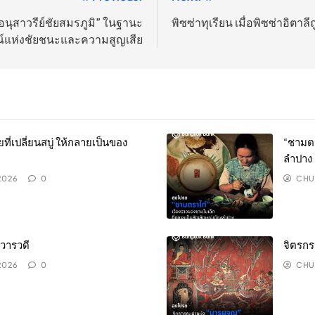
นุสาวรีย์ชัยสมรภูมิ” ในฐานะ
พิซซ่าทุเรียน เมื่อพิซซ่าอิตาล
์แห่งชัยชนะและความสูญเสีย
เปลี่ยนสบู่ ให้กลายเป็นของ
“ชามตร
ลำปาง
 2026
0
CHU
วารวดี
จิตรกร
 2026
0
CHU