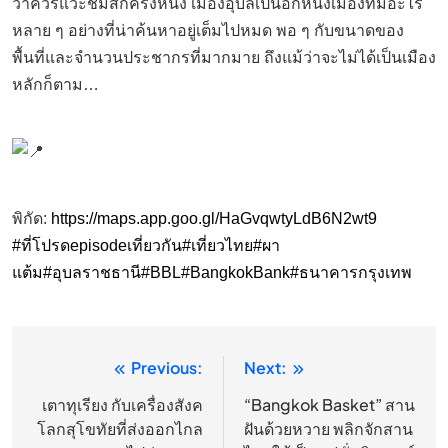
ว่าควรแวะชมสักครั้งหนึ่ง เมืองอุบลเป็นอีกหนึ่งเมืองที่มีอะไร
หลาย ๆ อย่างที่น่าค้นหาอยู่เต็มไปหมด พอ ๆ กับขนาดของ
พื้นที่และจำนวนประชากรที่มากมาย ถึงแม้ว่าจะไม่ได้เป็นเมือง
หลักก็ตาม…
พิกัด:
https://maps.app.goo.gl/HaGvqwtyLdB6N2wt9
#ที่โปรดepisodeเที่ยวกัน
#เที่ยวไทย
#ผา
แต้ม
#อุบลราชธานี
#BBL
#BangkokBank
#ธนาคารกรุงเทพ
Previous:
Next:
แนะแนว
เรื่อง
เตาทุเรียง กับเครื่องสังค
“Bangkok Basket” สาน
โลกสุโขทัยที่ส่งออกไกล
ฝันด้วยหวาย พลิกจักสาน