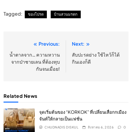
Tagged:
ของโปรด
บ้านสวนมรดก
Previous:
Next:
แนะแนว
เรื่อง
นํ้าตาลจาก… ความหวาน
สับปะรดย่าง ใช้ไหว้ก็ได้
จากป่าชายเลน ที่ต้องทุบ
กินเองก็ดี
กันจนเมื่อย!
Related News
จุดเริ่มต้นของ “KORKOK” ที่เปลี่ยนเสื่อกกเมือง
จันท์ให้กลายเป็นแฟชั่น
CHUDNADIS DISKUL
สิงหาคม 6, 2026
0