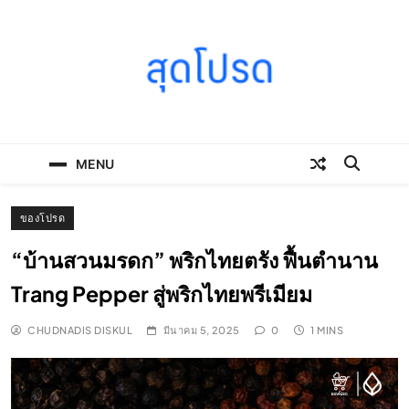
Skip
to
content
SOODPROD
Telling Thai stories with heart and craft
MENU
ของโปรด
“บ้านสวนมรดก” พริกไทยตรัง ฟื้นตำนาน
Trang Pepper สู่พริกไทยพรีเมียม
CHUDNADIS DISKUL
มีนาคม 5, 2025
0
1 MINS