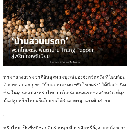
ท่ามกลางธรรมชาติอันอุดมสมบูรณ์ของจังหวัดตรัง ที่โอบล้อม
ด้วยทะเลและภูเขา “บ้านสวนมรดก พริกไทยตรัง” ได้ถือกำเนิด
ขึ้น ในฐานะแปลงพริกไทยออร์แกนิกแห่งแรกของจังหวัด ที่มุ่ง
มั่นปลูกพริกไทยพรีเมียมจนได้รับมาตรฐานระดับสากล
.
พริกไทย เป็นพืชที่ชอบดินร่วนซุย มีสารอินทรีย์สูง และต้องการ