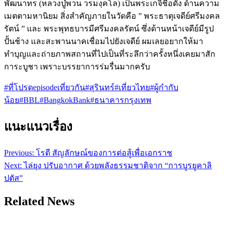
พัฒนาทร (หลวงปู่พวน วรมงฺคโล) เป็นพระเกจิชื่อดัง ด้านความ
เมตตามหานิยม สิ่งสำคัญภายในวัดคือ ” พระธาตุเจดีย์ศรีมงคล
รัตน์ ” และ พระพุทธบารมีศรีมงคลรัตน์ ซึ่งด้านหน้าเจดีย์มีรูป
ปั้นช้าง และสะพานนาคเชื่อมไปยังเจดีย์ ผมเลยอยากให้มา
ทำบุญและถ่ายภาพสถานที่ไปเป็นที่ระลึกว่าครั้งหนึ่งเคยมาสัก
การะบูชา เพราะบรรยาการร่มรื่นมากครับ
#ที่โปรดepisodeเที่ยวกัน
#สุรินทร์
#เที่ยวไทย
#ผู้กำกับ
น้อย
#BBL
#BangkokBank
#ธนาคารกรุงเทพ
แนะแนวเรื่อง
Previous:
โรตี สัญลักษณ์ของการต่อสู้เพื่อเอกราช
Next:
ไล่ยุง ปรับอากาศ ด้วยพลังธรรมชาติจาก “การบูรยูคาลิ
ปตัส”
Related News