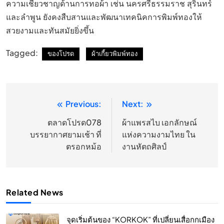
ความเชี่ยวชาญด้านการทอผ้า เช่น นครศรีธรรมราช สุรินทร์
และลำพูน ยังคงสืบสานและพัฒนาเทคนิคการพิมพ์ทองให้
สวยงามและทันสมัยยิ่งขึ้น
Tagged:
ของโปรด
ผ้าเกี้ยวพิมพ์ทอง
Previous:
Next:
แนะแนว
เรื่อง
ตลาดโปรด078
ผ้าแพรสไบ เอกลักษณ์
บรรยากาศยามเช้า ที่
แห่งความงามไทย ใน
ตรอกหม้อ
งานหัตถศิลป์
Related News
จุดเริ่มต้นของ “KORKOK” ที่เปลี่ยนเสื่อกกเมือง