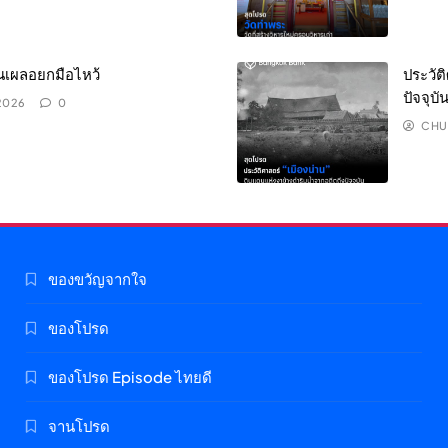
่คนเผลอยกมือไหว้
ประวัต
ปัจจุบั
 2026
0
CHU
ของขวัญจากใจ
ของโปรด
ของโปรด Episode ไทยดี
จานโปรด