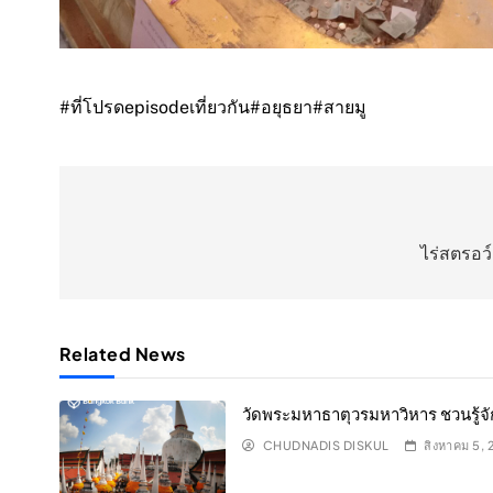
#ที่โปรดepisodeเที่ยวกัน
#อยุธยา
#สายมู
แนะแนว
เรื่อง
ไร่สตรอว์
Related News
วัดพระมหาธาตุวรมหาวิหาร ชวนรู้
CHUDNADIS DISKUL
สิงหาคม 5,