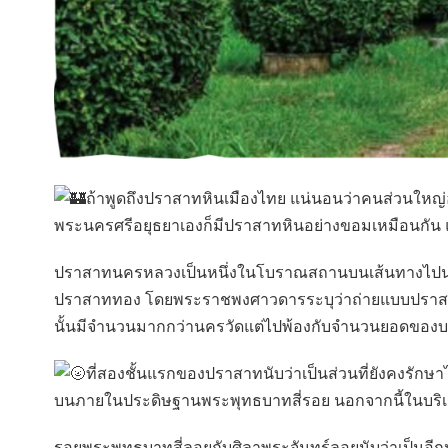
ถ้าพูดถึงปราสาทหินเมืองไทย แน่นอนว่าคนส่วนใหญ่อาจ
พระนครศรีอยุธยาเองก็มีปราสาทหินอย่างขอมเหมือนกัน แต่
ปราสาทนครหลวงเป็นหนึ่งในโบราณสถานบนเส้นทางไปนมัสกา
ปราสาททอง โดยพระราชพงศาวดารระบุว่าถ่ายแบบปราสาทมา
นั้นมีจำนวนมากกว่านครวัดแต่ไปพ้องกับจำนวนยอดขอ
ที่สองชั้นแรกของปราสาทนับว่าเป็นส่วนที่ยังคงรักษาไ
บนภายในประดิษฐานพระพุทธบาทสี่รอย นอกจากนี้ในบริเวณ
รอยพระพุทธบาทสี่ลอยกับศิลาพระจันทร์ลอยนับว่าเป็นอีกห