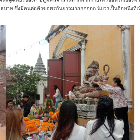
ท ซึ่งมีคนต่อคิวขอพรกันยาวมากกกกกก นับว่าเป็นอีกหนึ่งที่เที