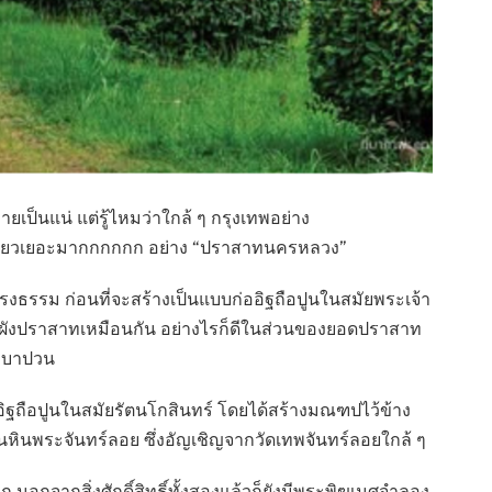
เป็นแน่ แต่รู้ไหมว่าใกล้ ๆ กรุงเทพอย่าง
องเที่ยวเยอะมากกกกกก อย่าง “ปราสาทนครหลวง”
รรม ก่อนที่จะสร้างเป็นแบบก่ออิฐถือปูนในสมัยพระเจ้า
ีผังปราสาทเหมือนกัน อย่างไรก็ดีในส่วนของยอดปราสาท
ทบาปวน
่ออิฐถือปูนในสมัยรัตนโกสินทร์ โดยได้สร้างมณฑปไว้ข้าง
ินพระจันทร์ลอย ซึ่งอัญเชิญจากวัดเทพจันทร์ลอยใกล้ ๆ
อกจากสิ่งศักดิ์สิทธิ์ทั้งสองแล้วก็ยังมีพระพิฆเนศจำลอง