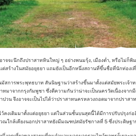
จะนึกถึงปราสาทหินใหญ่ ๆ อย่างพนมรุ้ง, เมืองต่ำ, หรือไม่ก็พิมาย
สร้างในสมัยอยุธยา แถมยังเป็นอีกหนึ่งสถานที่ขึ้นชื่อที่นักท่
รพระพุทธบาท สันนิษฐานว่าสร้างขึ้นมาตั้งแต่สมัยพระเจ้าทรงธ
จากกรุงกัมพูชา ซึ่งตีความกันว่าน่าจะเป็นนครวัดเนื่องจากม
งบาปวน จึงอาจจะเป็นไปได้ว่าปราสาทนครหลวงถอดมาจากปราสา
ว้คงเดิมมาตั้งแต่อยุธยา แต่ในส่วนชั้นบนสุดนี้ได้มีการปรับปรุงก
ใกล้เคียงนอกปราสาทยังมีมณฑปสมัยรัชกาลที่ 5 ซึ่งประดิษฐานห
นึ่งจุดเที่ยวของสายมูที่คนจำนวนมากมากราบไหว้ขอพรก็เยอะมาก น