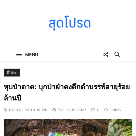
Skip
to
content
SOODPROD
Telling Thai stories with heart and craft
MENU
ที่โปรด
หุบป่าตาด: บุกป่าฝ่าดงดึกดำบรรพ์อายุร้อย
ล้านปี
DIGITAL PUBLICATION
กันยายน 15, 2023
0
1 MINS