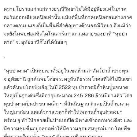
ความโบราณเก่าแก่ทางธรณีวิทยาไม่ได้มีอยู่พียงแค่ในภาค
ตะวันออกเฉียงเหนือเท่านั้น แม้แต่พื้นที่ภาคเหนือตอนล่างภาค
กลางตอนบนเองก็เป็นพื้นที่สำคัญทางด้านธรณีวิทยา ถึงแม้ว่า
จะยังไม่พบฟอสซิลไดโนเสาร์เก่าแก่ แต่อายุของป่าที่ “หุบป่า
ตาด” จ. อุทัยธานีก็ไม่ได้น้อย ๆ
.
“หุบป่าตาด” เป็นหุบเขาตั้งอยู่ในเขตห้ามล่าสัตว์ป่าถ้ำประทุน
จ.อุทัยธานี ถูกค้นพบโดยพระครูสันติธรรมโกศลที่ได้ไปปีนเขา
แล้วค้นพบโดยบังเอิญในปี 2522 หุบป่าตาดมีถ้ำหินปูนขนาด
ใหญ่เป็นจุดเด่นซึ่งมีอายุประมาณ 245-286 ล้านปีมาแล้ว โดย
หุบป่าตาดเป็นป่าขนาดเล็ก ๆ ที่สันนิษฐานว่าเคยเป็นถ้ำขนาด
ใหญ่มาก่อน แต่แล้วกาลเวลาก็ทำให้เพดานถ้ำยุบตัวลงมา
พร้อม ๆ ทำให้กลายเป็นป่าแบบปิด มีทางเข้าออกทางเดียว และ
มีความชุ่มชื่นอยู่ตลอดทำให้มีความอุดมสมบูรณ์มาก โดยพืช
ที่พบส่วนใหญ่เป็น “ตาด” ที่มาของชื่อหุบป่าตาด