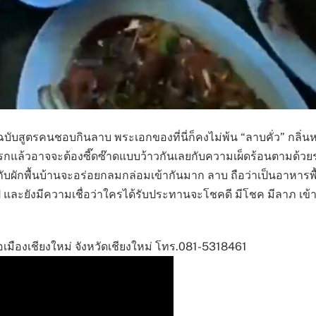
ฉบับสูตรคนชอบกินลาบ พระเอกของที่นี่ก็คงไม่พ้น “ลาบคั่ว” กลิ่
แรกแล้วอาจจะต้องซี๊ดซ๊าดแบบว้าวกันเลยกับความเผ็ดร้อนตามด้ว
ู่กับผักพื้นบ้านจะอร่อยกลมกล่อมเข้ากันมาก ลาบ ถือว่าเป็นอาหารพ
และยังมีความเชื่อว่าใครได้รับประทานจะโชคดี มีโชค มีลาภ เข้าม
เมืองเชียงใหม่ จังหวัดเชียงใหม่ โทร.081-5318461