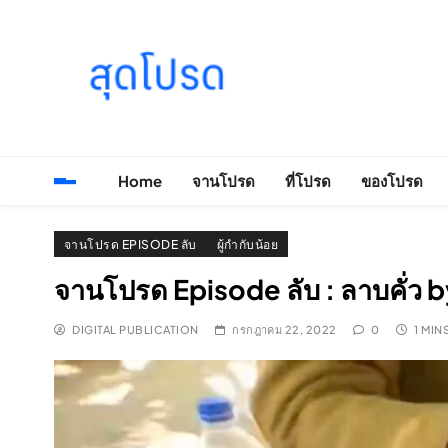
Skip
to
content
SOODPROD
Telling Thai stories with heart and craft
Home
จานโปรด
ที่โปรด
ของโปรด
จานโปรด EPISODE ลับ
ผู้กำกับน้อย
จานโปรด Episode ลับ : ลาบคั่ว b
DIGITAL PUBLICATION
กรกฎาคม 22, 2022
0
1 MIN