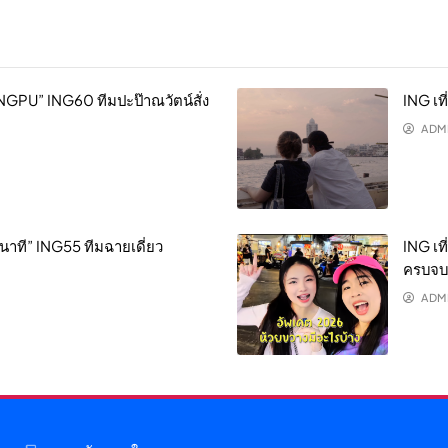
NGPU” ING60 ทีมปะป๊าณวัตน์สั่ง
ING เท
ADM
2 นาที” ING55 ทีมฉายเดี่ยว
ING เท
ครบจบท
ADM