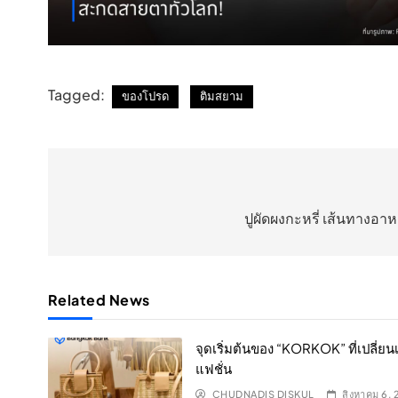
Tagged:
ของโปรด
ติมสยาม
แนะแนว
เรื่อง
ปูผัดผงกะหรี่ เส้นทางอา
Related News
จุดเริ่มต้นของ “KORKOK” ที่เปลี่ยนเ
แฟชั่น
CHUDNADIS DISKUL
สิงหาคม 6,