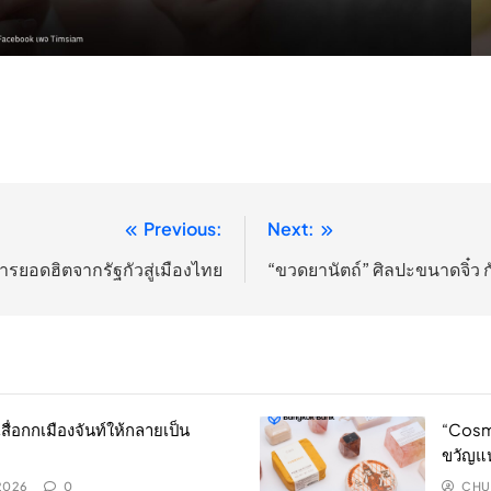
Previous:
Next:
หารยอดฮิตจากรัฐกัวสู่เมืองไทย
“ขวดยานัตถ์” ศิลปะขนาดจิ๋ว กั
สื่อกกเมืองจันท์ให้กลายเป็น
“Cosmo
ขวัญแ
 2026
0
CHU