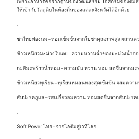
เพราะอาหารคือรากฐานของวัฒนธรรม ไอศกรีมของติมสยาม จึงไ
ให้เข้ากับวัตถุดิบในท้องถิ่นของแต่ละจังหวัดได้อีกด้วย
.
ชาไทยฟองนม – หอมเข้มข้นจากใบชาคุณภาพสูง ผสานค
ข้าวเหนียวมะม่วงใบเตย – ความหวานฉ่ำของมะม่วงน้ำด
กะทิมะพร้าวน้ำหอม – ความมัน หวาน หอม สดชื่นจากมะ
ข้าวเหนียวทุเรียน – ทุเรียนหมอนทองสุดเข้มข้น ผสมความ
สับปะรดภูแล – รสเปรี้ยวอมหวาน หอมสดชื่นจากสับปะรดเล
.
Soft Power ไทย – จากไอติมสู่เวทีโลก