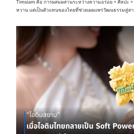
Timsiam คือ การผสมผสานระหว่างความอร่อย + ศิลปะ + วั
หวาน แต่เป็นตัวแทนของไทยที่ช่วยเผยแพร่วัฒนธรรมสู่ส