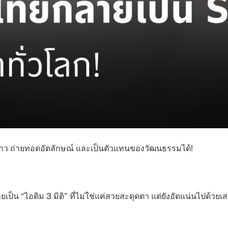
งราว ถ่ายทอดอัตลักษณ์ และเป็นตัวแทนของวัฒนธรรมได้!
็น “ไอติม 3 มิติ” ที่ไม่ใช่แค่สวยสะดุดตา แต่ยังอัดแน่นไปด้วยเ