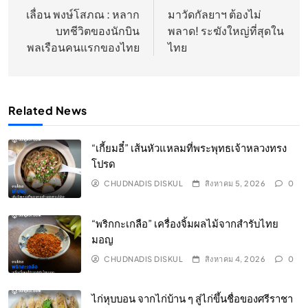
เรื่อง
เลื่อน พงษ์โสภณ : หลาก
มาวัดกัลยาฯ ต้องไม่
บทชีวิตของนักบิน
พลาด! ระฆังใหญ่ที่สุดใน
พลเรือนคนแรกของไทย
ไทย
Related News
“เกี้ยมอี๋” เส้นหัวแหลมที่พระพุทธเจ้าหลวงทรง
โปรด
CHUDNADIS DISKUL
สิงหาคม 5, 2026
0
“พริกกะเกลือ” เครื่องจิ้มผลไม้จากสำรับไทย
มอญ
CHUDNADIS DISKUL
สิงหาคม 4, 2026
0
ไก่หุบบอน จากไก่บ้าน ๆ สู่ไก่ขึ้นชื่อของศรีราชา