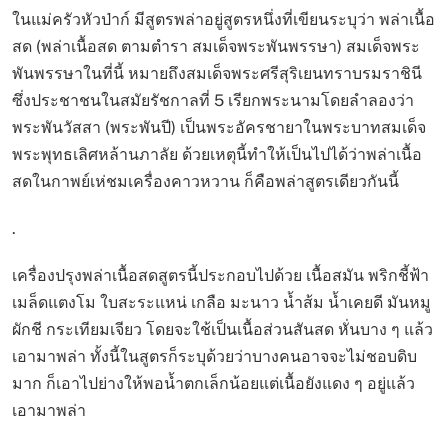
ในแม่ครัวหัวป่าก์ มีสูตรพล่าอยู่สูตรหนึ่งที่เขียนระบุว่า พล่าเนื้อ
สด (พล่าเนื้อสด ตามตำรา สมเด็จพระพันพรรษา) สมเด็จพระ
พันพรรษาในที่นี้ หมายถึงสมเด็จพระศรีสุริเยนทราบรมราชินี
ซึ่งประชาชนในสมัยรัชกาลที่ 5 เรียกพระนามโดยลำลองว่า
พระพันวัสสา (พระพันปี) เป็นพระอัครชายาในพระบาทสมเด็จ
พระพุทธเลิศหล้านภาลัย ด้วยเหตุนี้ทำให้เป็นไปได้ว่าพล่าเนื้อ
สดในกาพย์เห่ชมเครื่องคาวหวาน ก็คือพล่าสูตรเดียวกันนี้
.
เครื่องปรุงพล่าเนื้อสดสูตรนี้ประกอบไปด้วย เนื้อสมัน พริกชี้ฟ้า
เมล็ดแตงโม ใบสะระแหน่ เกลือ มะนาว น้ำส้ม น้ำเคยดี มันหมู
ผักชี กระเทียมเจียว โดยจะใช้เป็นเนื้อส่วนสันสด หั่นบาง ๆ แล้ว
เอามาพล่า ทั้งนี้ในสูตรก็ระบุด้วยว่าบางคนอาจจะไม่ชอบดิบ
มาก ก็เอาไปย่างให้พอน้ำตกเล็กน้อยแต่เนื้อยังแดง ๆ อยู่แล้ว
เอามาพล่า