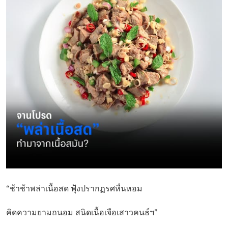
“ช้าช้าพล่าเนื้อสด ฟุ้งปรากฏรศหื่นหอม
คิดความยามถนอม สนิดเนื้อเจือเสาวคนธ์ฯ”