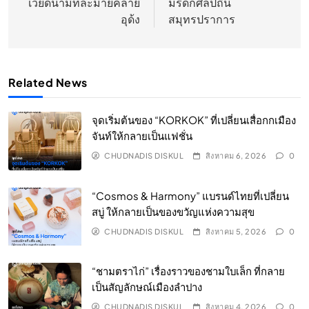
เวียดนามที่ละม้ายคล้าย
มรดกศิลป์ถิ่น
อุด้ง
สมุทรปราการ
Related News
จุดเริ่มต้นของ “KORKOK” ที่เปลี่ยนเสื่อกกเมือง
จันท์ให้กลายเป็นแฟชั่น
CHUDNADIS DISKUL
สิงหาคม 6, 2026
0
“Cosmos & Harmony” แบรนด์ไทยที่เปลี่ยน
สบู่ ให้กลายเป็นของขวัญแห่งความสุข
CHUDNADIS DISKUL
สิงหาคม 5, 2026
0
“ชามตราไก่” เรื่องราวของชามใบเล็ก ที่กลาย
เป็นสัญลักษณ์เมืองลำปาง
CHUDNADIS DISKUL
สิงหาคม 4, 2026
0