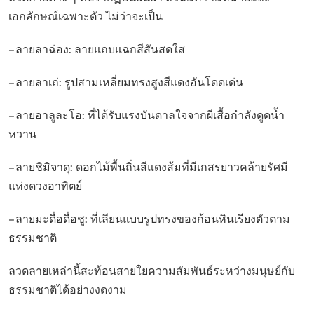
เอกลักษณ์เฉพาะตัว ไม่ว่าจะเป็น
– ลายลาฉ่อง: ลายแถบแฉกสีสันสดใส
– ลายลาเถ่: รูปสามเหลี่ยมทรงสูงสีแดงอันโดดเด่น
– ลายอาลูละโอ: ที่ได้รับแรงบันดาลใจจากผีเสื้อกำลังดูดน้ำ
หวาน
– ลายชิมิจาดุ: ดอกไม้พื้นถิ่นสีแดงส้มที่มีเกสรยาวคล้ายรัศมี
แห่งดวงอาทิตย์
– ลายมะดื่อดื่อชู: ที่เลียนแบบรูปทรงของก้อนหินเรียงตัวตาม
ธรรมชาติ
ลวดลายเหล่านี้สะท้อนสายใยความสัมพันธ์ระหว่างมนุษย์กับ
ธรรมชาติได้อย่างงดงาม