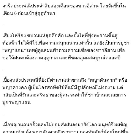
จารีตประเพณีประจำสิบสองเดือนของชาวอีสาน โดยจัดขึ้นใน
เดือน 6 ก่อนเข้าสู่ฤดูทำนา
.
เสียงโห่ร้อง ขบวนแห่สุดคึกคัก และบั้งไฟที่พุ่งทะยานขึ้นสู่
ท้องฟ้า ไม่ได้มีไว้เพื่อความสนุกสนานเท่านั้น แต่ยังเป็นการบูชา
“พญาแถน” เทพผู้ดูแลฝนฟ้าตามความเชื่อของชาวอีสาน เพื่อ
ขอให้ฝนตกต้องตามฤดูกาล และพืชผลอุดมสมบูรณ์ตลอดปี
.
เบื้องหลังประเพณีนี้ยังมีตำนานเล่าขานถึง “พญาคันคาก” หรือ
พญาคางคก ผู้เป็นโอรสกษัตริย์ที่แม้มีรูปลักษณ์ไม่งดงาม แต่
กลับเป็นที่รักและศรัทธาของผู้คน จนทำให้ชาวบ้านละเลยการ
บูชาพญาแถน
.
เมื่อพญาแถนกริ้วและไม่ยอมส่งฝนลงมายังโลก มนุษย์จึงเผชิญ
ความแห้งแล้ง พญาคันคากจึงรวบรวมกองทัพสัตว์น้อยใหญ่ขึ้น