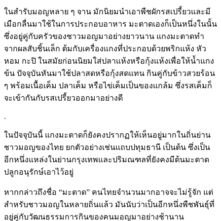
ในสำรับมอญหลาย ๆ จาน มักนิยมนำเอาพืชผักรสเปรี้ยวและมี
เมือกลื่นมาใช้ในการประกอบอาหาร มะตาดเองก็เป็นหนึ่งในนั้น
ซึ่งอยู่คู่กับครัวของชาวมอญมาอย่างยาวนาน แกงมะตาดทำ
จากผลสับชิ้นเล็ก ต้มกับเครื่องแกงที่ประกอบด้วยพริกแห้ง หัว
หอม กะปิ ในสมัยก่อนนิยมใส่ปลาแห้งหรือกุ้งแห้งเพื่อให้น้ำแกง
ข้น ปัจจุบันหันมาใช้ปลาสดหรือกุ้งสดแทน กินคู่กับข้าวสวยร้อน
ๆ พร้อมเนื้อเค็ม ปลาเค็ม หรือไข่เค็มเป็นของแกล้ม ซึ่งรสเค็มก็
จะเข้ากันกับรสเปรี้ยวออกมาอย่างดี
.
ในปัจจุบันนี้ แกงมะตาดก็ยังคงปรากฏให้เห็นอยู่มากในถิ่นย่าน
ชาวมอญของไทย ยกตัวอย่างเช่นแถบปทุมธานี เป็นต้น ซึ่งเป็น
อีกหนึ่งแหล่งในย่านกรุงเทพและปริมณฑลที่ยังคงมีต้นมะตาด
ปลูกอนุรักษ์เอาไว้อยู่
หากกล่าวถึงชื่อ “มะตาด” คนไทยจำนวนมากอาจจะไม่รู้จัก แต่
สำหรับชาวมอญในหลายถิ่นแล้ว มันนับว่าเป็นอีกหนึ่งพืชพันธุ์ที่
อยู่คู่กับวัฒนธรรมการกินของคนมอญมาอย่างช้านาน