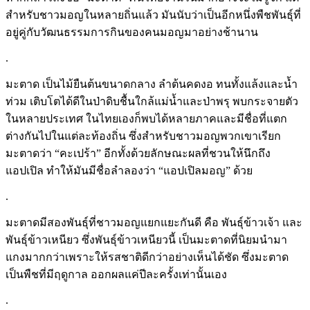
สำหรับชาวมอญในหลายถิ่นแล้ว มันนับว่าเป็นอีกหนึ่งพืชพันธุ์ที่
อยู่คู่กับวัฒนธรรมการกินของคนมอญมาอย่างช้านาน
.
มะตาด เป็นไม้ยืนต้นขนาดกลาง ลำต้นคดงอ ทนทั้งแล้งและน้ำ
ท่วม เติบโตได้ดีในป่าดิบชื้นใกล้แม่น้ำและป่าพรุ พบกระจายตัว
ในหลายประเทศ ในไทยเองก็พบได้หลายภาคและมีชื่อที่แตก
ต่างกันไปในแต่ละท้องถิ่น ซึ่งสำหรับชาวมอญพวกเขาเรียก
มะตาดว่า “คะเปร้า” อีกทั้งด้วยลักษณะผลที่ชวนให้นึกถึง
แอปเปิล ทำให้มันมีชื่อลำลองว่า “แอปเปิลมอญ” ด้วย
.
มะตาดมีสองพันธุ์ที่ชาวมอญแยกแยะกันดี คือ พันธุ์ข้าวเจ้า และ
พันธุ์ข้าวเหนียว ซึ่งพันธุ์ข้าวเหนียวนี้ เป็นมะตาดที่นิยมนำมา
แกงมากกว่าเพราะให้รสชาติดีกว่าอย่างเห็นได้ชัด ซึ่งมะตาด
เป็นพืชที่มีฤดูกาล ออกผลแค่ปีละครั้งเท่านั้นเอง
.