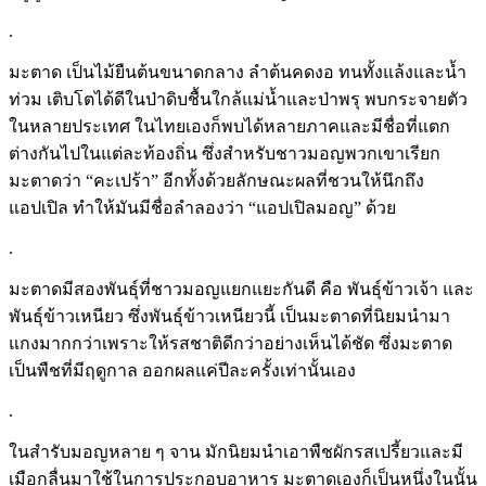
.
มะตาด เป็นไม้ยืนต้นขนาดกลาง ลำต้นคดงอ ทนทั้งแล้งและน้ำ
ท่วม เติบโตได้ดีในป่าดิบชื้นใกล้แม่น้ำและป่าพรุ พบกระจายตัว
ในหลายประเทศ ในไทยเองก็พบได้หลายภาคและมีชื่อที่แตก
ต่างกันไปในแต่ละท้องถิ่น ซึ่งสำหรับชาวมอญพวกเขาเรียก
มะตาดว่า “คะเปร้า” อีกทั้งด้วยลักษณะผลที่ชวนให้นึกถึง
แอปเปิล ทำให้มันมีชื่อลำลองว่า “แอปเปิลมอญ” ด้วย
.
มะตาดมีสองพันธุ์ที่ชาวมอญแยกแยะกันดี คือ พันธุ์ข้าวเจ้า และ
พันธุ์ข้าวเหนียว ซึ่งพันธุ์ข้าวเหนียวนี้ เป็นมะตาดที่นิยมนำมา
แกงมากกว่าเพราะให้รสชาติดีกว่าอย่างเห็นได้ชัด ซึ่งมะตาด
เป็นพืชที่มีฤดูกาล ออกผลแค่ปีละครั้งเท่านั้นเอง
.
ในสำรับมอญหลาย ๆ จาน มักนิยมนำเอาพืชผักรสเปรี้ยวและมี
เมือกลื่นมาใช้ในการประกอบอาหาร มะตาดเองก็เป็นหนึ่งในนั้น