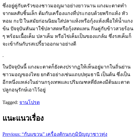
ซึ่งอยู่คู่กับครัวของชาวมอญมาอย่างยาวนาน แกงมะตาดทำ
จากผลสับชิ้นเล็ก ต้มกับเครื่องแกงที่ประกอบด้วยพริกแห้ง หัว
หอม กะปิ ในสมัยก่อนนิยมใส่ปลาแห้งหรือกุ้งแห้งเพื่อให้น้ำแกง
ข้น ปัจจุบันหันมาใช้ปลาสดหรือกุ้งสดแทน กินคู่กับข้าวสวยร้อน
ๆ พร้อมเนื้อเค็ม ปลาเค็ม หรือไข่เค็มเป็นของแกล้ม ซึ่งรสเค็มก็
จะเข้ากันกับรสเปรี้ยวออกมาอย่างดี
.
ในปัจจุบันนี้ แกงมะตาดก็ยังคงปรากฏให้เห็นอยู่มากในถิ่นย่าน
ชาวมอญของไทย ยกตัวอย่างเช่นแถบปทุมธานี เป็นต้น ซึ่งเป็น
อีกหนึ่งแหล่งในย่านกรุงเทพและปริมณฑลที่ยังคงมีต้นมะตาด
ปลูกอนุรักษ์เอาไว้อยู่
Tagged:
จานโปรด
แนะแนวเรื่อง
Previous:
“กับแขวน” เครื่องดักนกภูมิปัญญาชาวทุ่ง